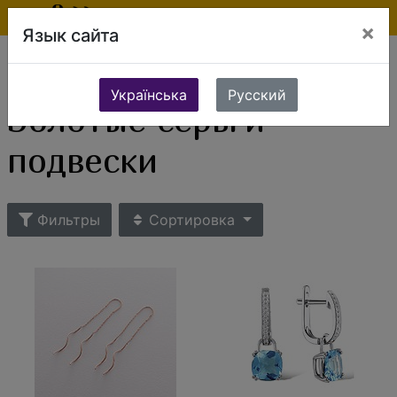
×
Язык сайта
Ювелирные изделия
Золотые изделия
Золотые серьги
Золотые серьги-подвески
Українська
Русский
Золотые серьги-
подвески
Фильтры
Сортировка