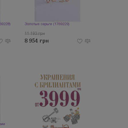
69228)
Золотые серьги (1769229)
11 193 грн
8 954 грн
ями