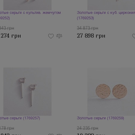
отые серьги с культив. жемчугом
Золотые серьги с куб. циркони
69252)
(1769253)
843 грн
34 873 грн
 274 грн
27 898 грн
отые серьги (1769257)
Золотые серьги (1769259)
178 грн
24 235 грн