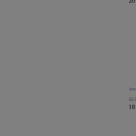
20
Зол
22 
18