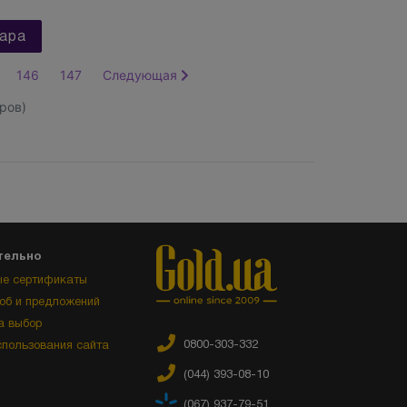
ара
146
147
Следующая
ров)
тельно
е сертификаты
об и предложений
а выбор
0800-303-332
спользования сайта
(044) 393-08-10
(067) 937-79-51