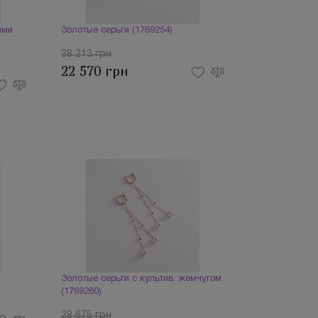
ями
Золотые серьги (1769254)
28 213 грн
22 570 грн
Золотые серьги с культив. жемчугом
(1769260)
28 675 грн