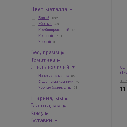
Цвет металла
▼
1204
Белый
699
Желтый
47
Комбинированный
1421
Красный
5
Черный
Вес, грамм
▶
Тематика
▶
Стиль изделий
▼
Зол
(17
66
Изделия с эмалью
40
С цветными камнями
14 
38
11
Черные бриллианты
Ширина, мм
▶
Высота, мм
▶
Кому
▶
Вставки
▼