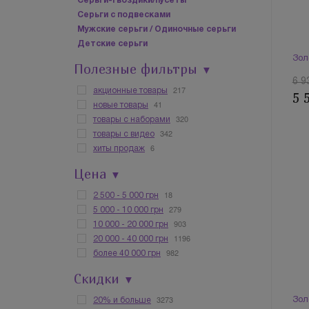
Серьги-гвоздики/пусеты
Серьги с подвесками
Мужские серьги / Одиночные серьги
Детские серьги
Зол
Полезные фильтры
▼
6 9
217
акционные товары
5 
41
новые товары
320
товары с наборами
342
товары с видео
6
хиты продаж
Цена
▼
18
2 500 - 5 000 грн
279
5 000 - 10 000 грн
903
10 000 - 20 000 грн
1196
20 000 - 40 000 грн
982
более 40 000 грн
Скидки
▼
3273
Зол
20% и больше