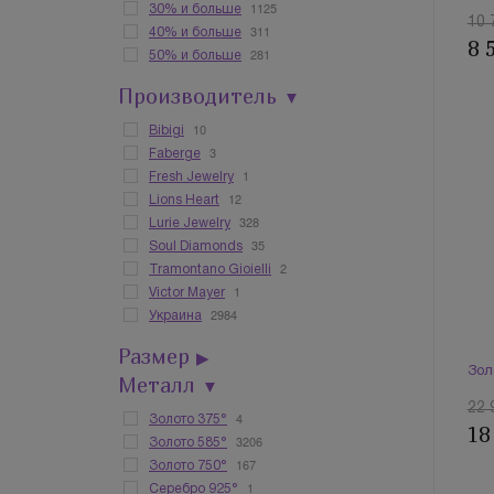
1125
30% и больше
10 
311
40% и больше
8 
281
50% и больше
Производитель
▼
10
Bibigi
3
Faberge
1
Fresh Jewelry
12
Lions Heart
328
Lurie Jewelry
35
Soul Diamonds
2
Tramontano Gioielli
1
Victor Mayer
2984
Украина
Размер
▶
Зол
Металл
▼
22 
4
Золото 375°
18
3206
Золото 585°
167
Золото 750°
1
Серебро 925°