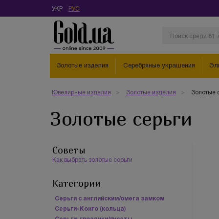
УКР
РУС
Золотые изделия
Серебряные украшения
Эл
Ювелирные изделия
Золотые изделия
Золотые 
Золотые серьги
Советы
Как выбрать золотые серьги
Категории
Серьги с английским/омега замком
Серьги-Конго (кольца)