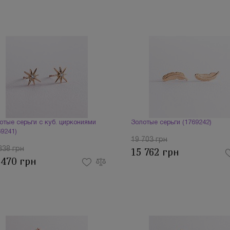
отые серьги с куб. циркониями
Золотые серьги (1769242)
69241)
19 703 грн
338 грн
15 762 грн
 470 грн