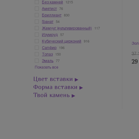
1215
Без камней
76
Аметист
830
Бриллиант
54
Гранат
117
Жемчуг (культивированный)
57
Изумруд
916
Кубический цирконий
Зол
196
Сапфир
150
37 
Топаз
77
29
Эмаль
Показать все
Цвет вставки
▶
Форма вставки
▶
Твой камень
▶