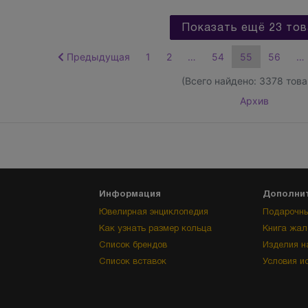
Показать ещё 23 тов
Предыдущая
1
2
…
54
55
56
…
(Всего найдено:
3378
това
Архив
Информация
Дополни
Ювелирная энциклопедия
Подарочны
Как узнать размер кольца
Книга жал
Список брендов
Изделия н
Список вставок
Условия и