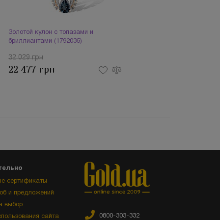
Золотой кулон с топазами и
бриллиантами (1792035)
32 029 грн
22 477 грн
тельно
е сертификаты
об и предложений
а выбор
0800-303-332
спользования сайта