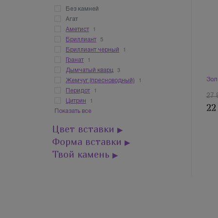
Без камней
Агат
1
Аметист
5
Бриллиант
1
Бриллиант черный
1
Гранат
3
Дымчатый кварц
1
Зол
Жемчуг (пресноводный)
1
Перидот
27 
1
Цитрин
22
Показать все
Цвет вставки
▶
Форма вставки
▶
Твой камень
▶