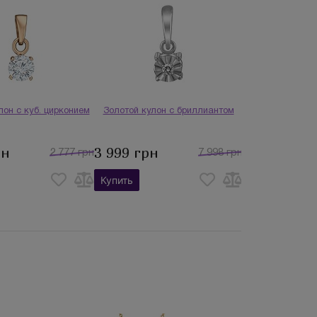
лон с куб. цирконием
Золотой кулон с бриллиантом
рн
3 999 грн
2 777 грн
7 998 грн
Купить