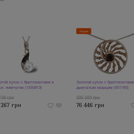
Акция
отой кулон с бриллиантами и
Золотой кулон с бриллиантами
сн. жемчугом (1550813)
дымчатым кварцем (001182)
730 грн
205 500 грн
 267 грн
76 446 грн