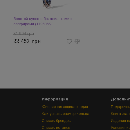
Золотой кулон с бриллиантами и
сапфирами (1796085)
31 994 грн
22 452 грн
Информация
Дополни
Ювелирная энциклопедия
Подарочны
Как узнать размер кольца
Книга жал
Список брендов
Изделия н
Список вставок
Условия и