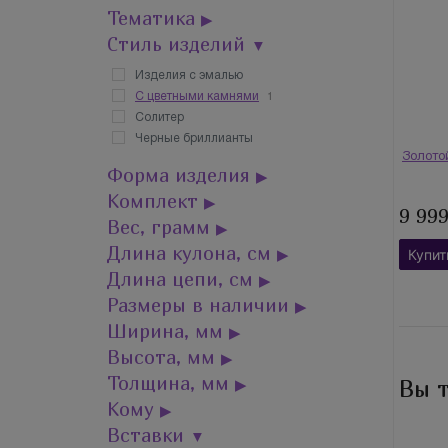
Тематика
▶
Стиль изделий
▼
Изделия с эмалью
1
С цветными камнями
Солитер
Черные бриллианты
Золото
Форма изделия
▶
Комплект
▶
9 99
Вес, грамм
▶
Длина кулона, см
▶
Купит
Длина цепи, см
▶
Размеры в наличии
▶
Ширина, мм
▶
Высота, мм
▶
Толщина, мм
Вы 
▶
Кому
▶
Вставки
▼