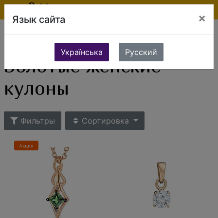
×
Язык сайта
Ювелирные изделия
Золотые изделия
Золотые кулоны
Золотые женские кулоны
Українська
Русский
Золотые женские
кулоны
Фильтры
Сортировка
Акция