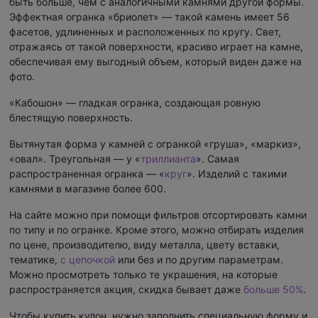
быть больше, чем с аналогичными камнями другой формы.
Эффектная огранка «бриолет» — такой камень имеет 56
фасетов, удлиненных и расположенных по кругу. Свет,
отражаясь от такой поверхности, красиво играет на камне,
обеспечивая ему выгодный объем, который виден даже на
фото.
«Кабошон» — гладкая огранка, создающая ровную
блестящую поверхность.
Вытянутая форма у камней с огранкой «груша», «маркиз»,
«овал». Треугольная — у «
триллианта
». Самая
распространенная огранка — «
круг
». Изделий с такими
камнями в магазине более 600.
На сайте можно при помощи фильтров отсортировать камни
по типу и по огранке. Кроме этого, можно отбирать изделия
по цене, производителю, виду металла, цвету вставки,
тематике,
с цепочкой
или без и по другим параметрам.
Можно просмотреть только те украшения, на которые
распространяется акция, скидка бывает даже
больше 50%
.
Чтобы купить кулон, нужно заполнить специальную форму и