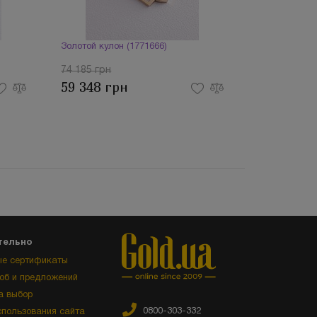
Золотой кулон (1771666)
74 185 грн
59 348 грн
тельно
е сертификаты
об и предложений
а выбор
0800-303-332
спользования сайта