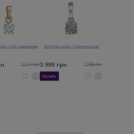
лон с куб. цирконием
Золотой кулон с бриллиантом
рн
3 999 грн
2 777 грн
7 998 грн
Купить