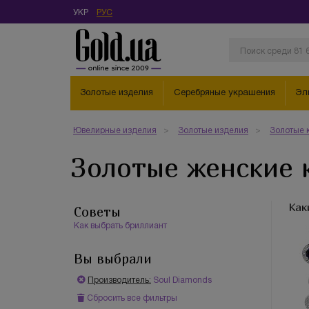
УКР
РУС
Золотые изделия
Серебряные украшения
Эл
Ювелирные изделия
Золотые изделия
Золотые 
Золотые женские 
Как
Советы
Как выбрать бриллиант
Вы выбрали
Производитель:
Soul Diamonds
Сбросить все фильтры