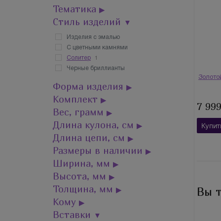
Тематика
▶
Стиль изделий
▼
Изделия с эмалью
С цветными камнями
1
Солитер
Черные бриллианты
Золото
Форма изделия
▶
Комплект
▶
7 99
Вес, грамм
▶
Длина кулона, см
▶
Купит
Длина цепи, см
▶
Размеры в наличии
▶
Ширина, мм
▶
Высота, мм
▶
Толщина, мм
Вы 
▶
Кому
▶
Вставки
▼