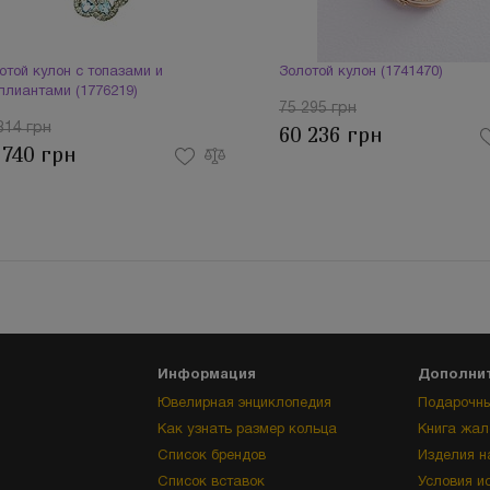
отой кулон с топазами и
Золотой кулон (1741470)
ллиантами (1776219)
75 295 грн
814 грн
60 236 грн
 740 грн
Информация
Дополни
Ювелирная энциклопедия
Подарочны
Как узнать размер кольца
Книга жал
Список брендов
Изделия н
Список вставок
Условия и