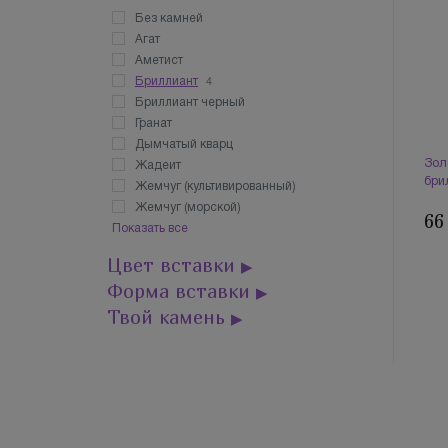
Без камней
Агат
Аметист
4
Бриллиант
Бриллиант черный
Гранат
Дымчатый кварц
Зол
Жадеит
бри
Жемчуг (культивированный)
Жемчуг (морской)
66
Показать все
Цвет вставки
▶
Форма вставки
▶
Твой камень
▶