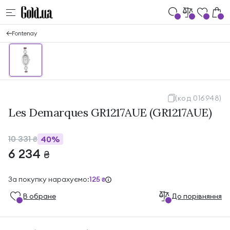
Fontenay
(код 016948)
Les Demarques GR1217AUE (GR1217AUE)
10 331
40%
₴
6 234
₴
За покупку нарахуємо:
125
₴
В обране
До порівняння