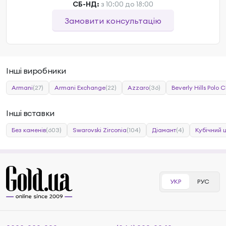
СБ-НД:
з 10:00 до 18:00
Замовити консультацію
Інші виробники
Armani
(27)
Armani Exchange
(22)
Azzaro
(36)
Beverly Hills Polo C
Інші вставки
Без каменів
(603)
Swarovski Zirconia
(104)
Діамант
(4)
Кубічний 
УКР
РУС