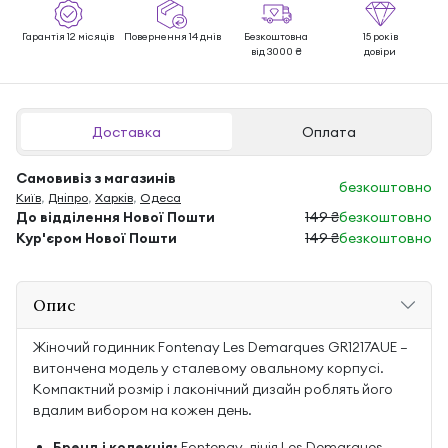
Гарантія 12 місяців
Повернення 14 днів
Безкоштовна
15 років
від 3000 ₴
довіри
Доставка
Оплата
Самовивіз з магазинів
безкоштовно
Київ
,
Дніпро
,
Харків
,
Одеса
До відділення Нової Пошти
149 ₴
безкоштовно
Кур'єром Нової Пошти
149 ₴
безкоштовно
Опис
Жіночий годинник Fontenay Les Demarques GR1217AUE —
витончена модель у сталевому овальному корпусі.
Компактний розмір і лаконічний дизайн роблять його
вдалим вибором на кожен день.
Бренд і колекція:
Fontenay, лінія Les Demarques