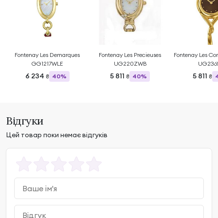
Fontenay Les Demarques
Fontenay Les Precieuses
Fontenay Les Co
GG1217WLE
UG220ZWB
UG236
6 234
5 811
5 811
40%
40%
₴
₴
₴
Відгуки
Цей товар поки немає відгуків