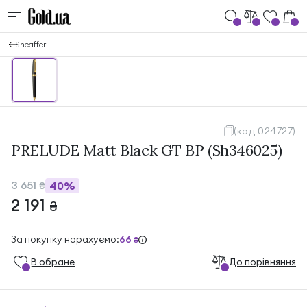
Sheaffer
(код 024727)
PRELUDE Matt Black GT BP (Sh346025)
3 651
40%
₴
2 191
₴
За покупку нарахуємо:
66
₴
В обране
До порівняння