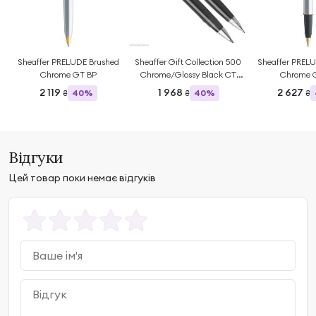
Sheaffer PRELUDE Brushed
Sheaffer Gift Collection 500
Sheaffer PREL
Chrome GT BP
Chrome/Glossy Black CT
Chrome 
BP+PCL
2 119
1 968
2 627
40%
40%
₴
₴
₴
Відгуки
Цей товар поки немає відгуків