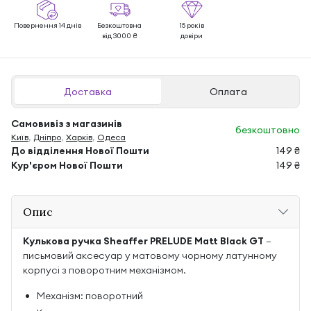
Повернення 14 днів
Безкоштовна
15 років
від 3000 ₴
довіри
Доставка
Оплата
Самовивіз з магазинів
безкоштовно
Київ
,
Дніпро
,
Харків
,
Одеса
До відділення Нової Пошти
149 ₴
Кур'єром Нової Пошти
149 ₴
Опис
Кулькова ручка Sheaffer PRELUDE Matt Black GT
—
письмовий аксесуар у матовому чорному латунному
корпусі з поворотним механізмом.
Механізм: поворотний