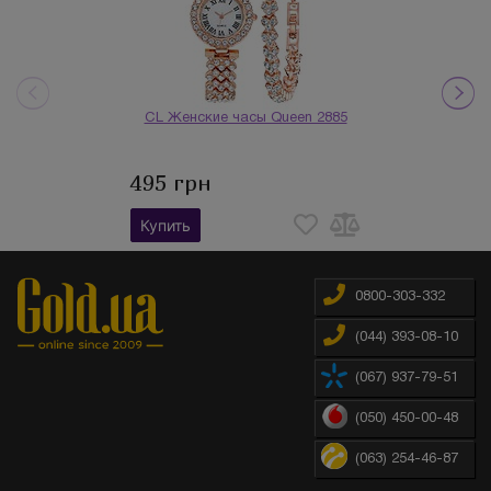
CL Женские часы Queen 2885
495 грн
Купить
0800-303-332
(044) 393-08-10
(067) 937-79-51
(050) 450-00-48
(063) 254-46-87