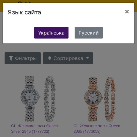
×
Язык сайта
Ювелирные изделия
Производители
CL
Українська
Русский
CL
Фильтры
Сортировка
CL Женские часы Queen
CL Женские часы Queen
Silver 2945 (1777702)
2885 (1773039)