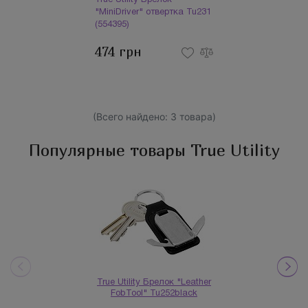
True Utility Брелок
"MiniDriver" отвертка Tu231
(554395)
474 грн
(Всего найдено: 3 товара)
Популярные товары True Utility
True Utility Брелок "Leather
FobTool" Tu252black