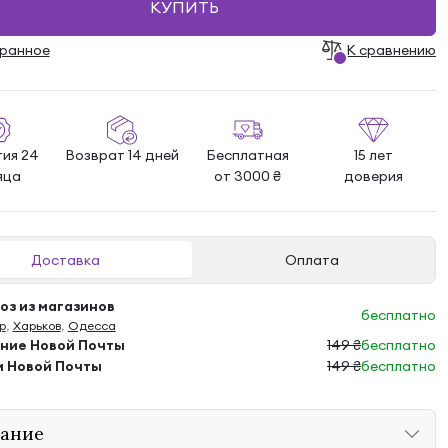
КУПИТЬ
бранноe
К сравнению
тия 24
Возврат 14 дней
Бесплатная
15 лет
яца
от 3000 ₴
доверия
Доставка
Оплата
з из магазинов
бесплатно
р
,
Харьков
,
Одесса
ение Новой Почты
149 ₴
бесплатно
м Новой Почты
149 ₴
бесплатно
ание