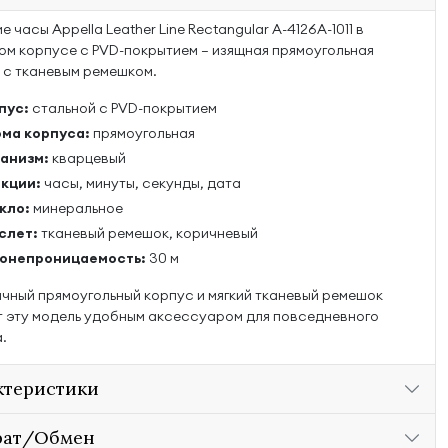
 часы Appella Leather Line Rectangular A-4126A-1011 в
ом корпусе с PVD-покрытием — изящная прямоугольная
 с тканевым ремешком.
пус:
стальной с PVD-покрытием
ма корпуса:
прямоугольная
анизм:
кварцевый
кции:
часы, минуты, секунды, дата
кло:
минеральное
слет:
тканевый ремешок, коричневый
онепроницаемость:
30 м
чный прямоугольный корпус и мягкий тканевый ремешок
 эту модель удобным аксессуаром для повседневного
.
ктеристики
рат/Обмен