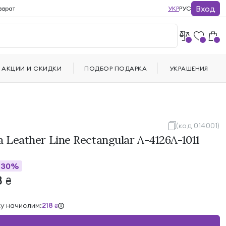
Вход
зврат
УКР
РУС
АКЦИИ И СКИДКИ
ПОДБОР ПОДАРКА
УКРАШЕНИЯ
(код 014001)
a Leather Line Rectangular A-4126A-1011
30%
8
₴
ку начислим:
218
₴