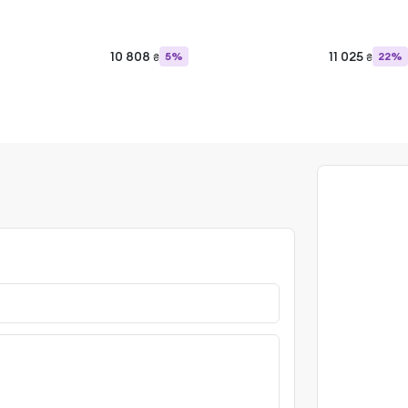
10 808
11 025
5%
22%
₴
₴