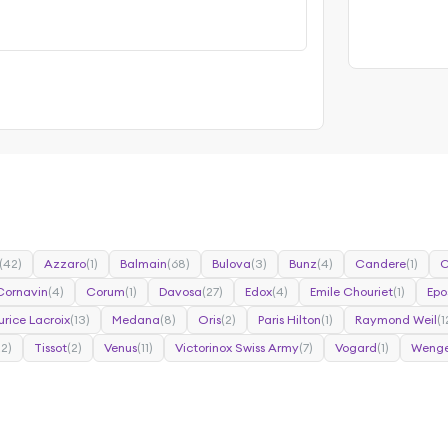
(42)
Azzaro
(1)
Balmain
(68)
Bulova
(3)
Bunz
(4)
Candere
(1)
C
Cornavin
(4)
Corum
(1)
Davosa
(27)
Edox
(4)
Emile Chouriet
(1)
Epo
rice Lacroix
(13)
Medana
(8)
Oris
(2)
Paris Hilton
(1)
Raymond Weil
(1
22)
Tissot
(2)
Venus
(11)
Victorinox Swiss Army
(7)
Vogard
(1)
Wenge