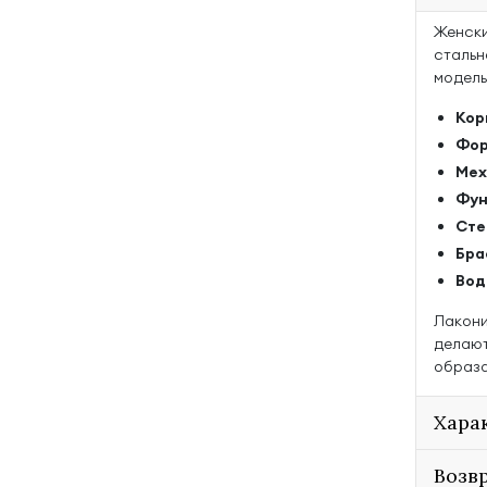
Женские
стальн
модель
Кор
Фор
Мех
Фун
Сте
Бра
Вод
Лакони
делают
образа
Хара
Возв