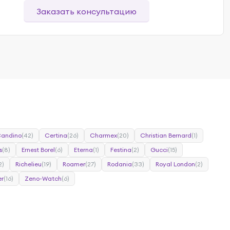
Заказать консультацию
andino
(42)
Certina
(26)
Charmex
(20)
Christian Bernard
(1)
s
(8)
Ernest Borel
(6)
Eterna
(1)
Festina
(2)
Gucci
(15)
2)
Richelieu
(19)
Roamer
(27)
Rodania
(33)
Royal London
(2)
r
(16)
Zeno-Watch
(6)