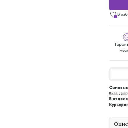
В из
Гаран
мес
Самовыво
Киев
,
Днеп
В отдел
Курьеро
Опис