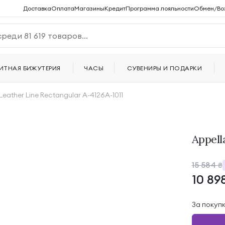
Доставка
Оплата
Магазины
Кредит
Программа лояльности
Обмен/Во
ИТНАЯ БИЖУТЕРИЯ
ЧАСЫ
СУВЕНИРЫ И ПОДАРКИ
Leather Line Rectangular A-4126A-1011
Appell
15 584
₴
10 89
За покуп