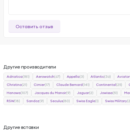
Оставить отзыв
Другие производители
Adriatica
(181)
Aerowatch
(67)
Appella
(3)
Atlantic
(36)
Aviator
Christina
(21)
Cimier
(17)
Claude Bernard
(141)
Continental
(25)
Hanowa
(107)
Jacques du Manoir
(9)
Jaguar
(2)
Jowissa
(51)
Mau
RSW
(18)
Sandoz
(9)
Seculus
(80)
Swiss Eagle
(1)
Swiss Military
(
Другие вставки