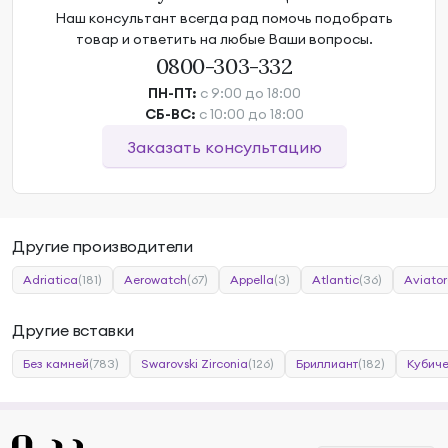
Наш консультант всегда рад помочь подобрать
товар и ответить на любые Ваши вопросы.
0800-303-332
ПН-ПТ:
с 9:00 до 18:00
СБ-ВС:
с 10:00 до 18:00
Заказать консультацию
Другие производители
Adriatica
(181)
Aerowatch
(67)
Appella
(3)
Atlantic
(36)
Aviator
Другие вставки
Без камней
(783)
Swarovski Zirconia
(126)
Бриллиант
(182)
Кубиче