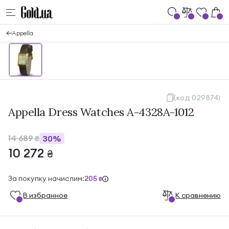
Appella
(код 029874)
Appella Dress Watches A-4328A-1012
14 689
30%
₴
10 272
₴
За покупку начислим:
205
₴
В избранноe
К сравнению