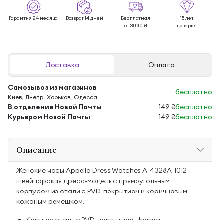
Гарантия 24 месяца
Возврат 14 дней
Бесплатная
15 лет
от 3000 ₴
доверия
Доставка
Оплата
Самовывоз из магазинов
бесплатно
Киев
,
Днепр
,
Харьков
,
Одесса
В отделение Новой Почты
149 ₴
бесплатно
Курьером Новой Почты
149 ₴
бесплатно
Описание
Женские часы Appella Dress Watches A-4328A-1012 —
швейцарская дресс-модель с прямоугольным
корпусом из стали с PVD-покрытием и коричневым
кожаным ремешком.
Корпус: сталь с PVD-покрытием, форма —