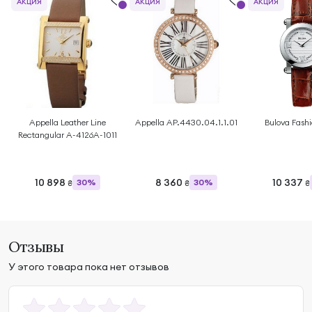
АКЦИЯ
АКЦИЯ
АКЦИЯ
Appella Leather Line
Appella AP.4430.04.1.1.01
Bulova Fash
Rectangular A-4126A-1011
10 898
8 360
10 337
30%
30%
₴
₴
₴
Отзывы
У этого товара пока нет отзывов