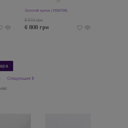
Золотой кулон (1659796)
8 510 грн
6 808 грн
ара
3
Следующая
ов)