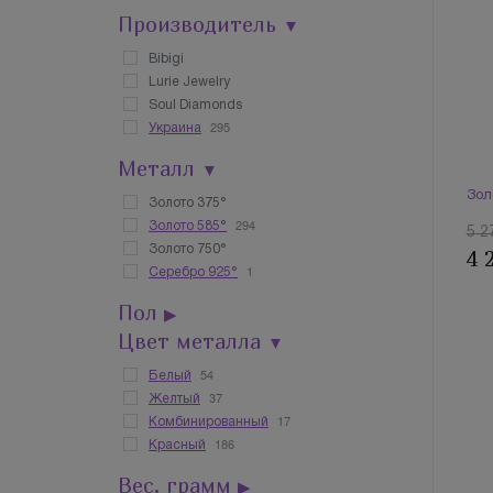
Производитель
▼
Bibigi
Lurie Jewelry
Soul Diamonds
295
Украина
Металл
▼
Зол
Золото 375°
294
Золото 585°
5 2
Золото 750°
4 
1
Серебро 925°
Пол
▶
Цвет металла
▼
54
Белый
37
Желтый
17
Комбинированный
186
Красный
Вес, грамм
▶