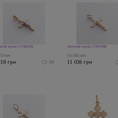
отой кулон (1749276)
Золотой кулон (1781938)
73 грн
13 783 грн
218 грн
11 026 грн