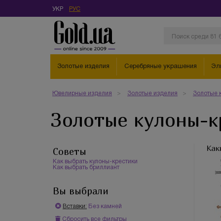
УКР
РУС
Золотые изделия
Серебряные украшения
Эл
Ювелирные изделия
Золотые изделия
Золотые 
Золотые кулоны-к
Как
Советы
Как выбрать кулоны-крестики
Как выбрать бриллиант
Вы выбрали
Вставки:
Без камней
Сбросить все фильтры