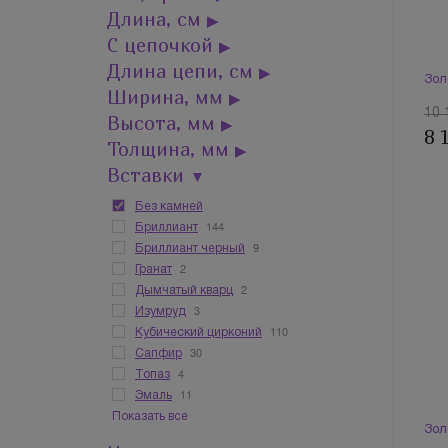
Длина, см
▶
С цепочкой
▶
Длина цепи, см
▶
Зол
Ширина, мм
▶
10 
Высота, мм
▶
8 
Толщина, мм
▶
Вставки
▼
Без камней
144
Бриллиант
9
Бриллиант черный
2
Гранат
2
Дымчатый кварц
3
Изумруд
110
Кубический цирконий
30
Сапфир
4
Топаз
11
Эмаль
Показать все
Зол