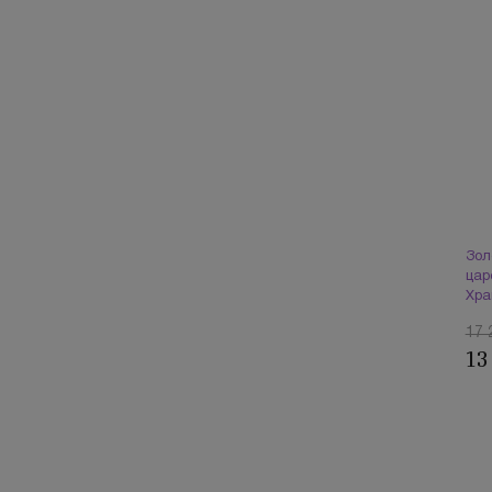
Зол
цар
Хра
17 
13