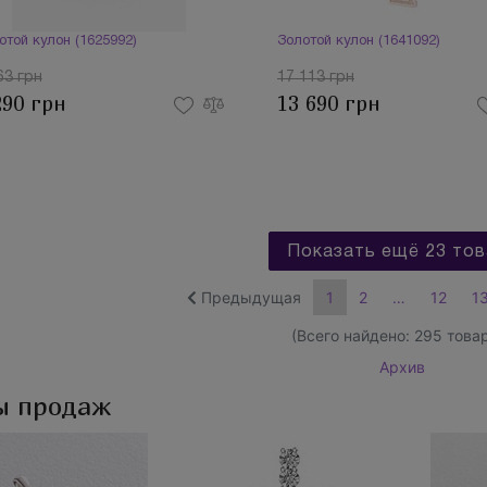
отой кулон (1625992)
Золотой кулон (1641092)
63 грн
17 113 грн
290 грн
13 690 грн
Показать ещё 23 тов
Предыдущая
1
2
…
12
1
(Всего найдено:
295
товар
Архив
ы продаж