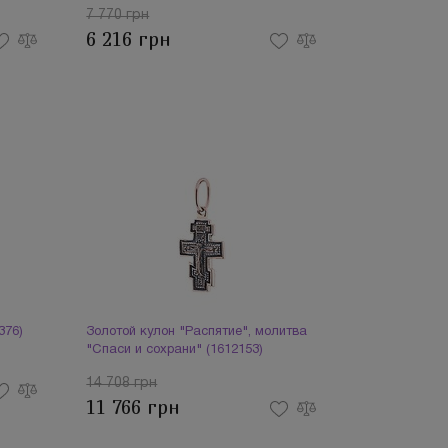
7 770 грн
6 216 грн
376)
Золотой кулон "Распятие", молитва
"Спаси и сохрани" (1612153)
14 708 грн
11 766 грн