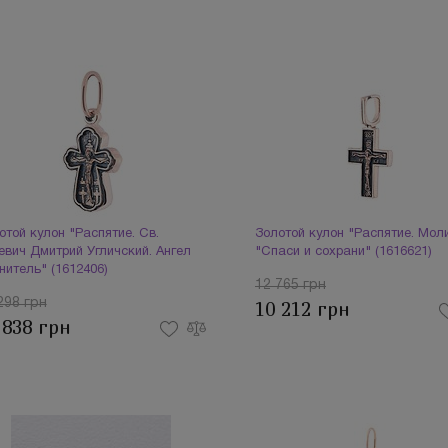
отой кулон "Распятие. Св.
Золотой кулон "Распятие. Мол
евич Дмитрий Угличский. Ангел
"Спаси и сохрани" (1616621)
нитель" (1612406)
12 765 грн
298 грн
10 212 грн
 838 грн