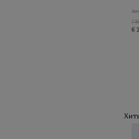
Зол
7 8
6 
Хит