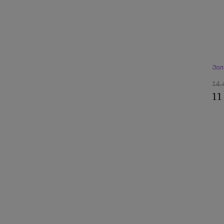
Зол
14 
11