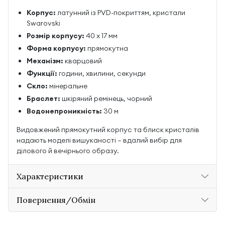
Корпус:
латунний із PVD-покриттям, кристали
Swarovski
Розмір корпусу:
40 х 17 мм
Форма корпусу:
прямокутна
Механізм:
кварцовий
Функції:
години, хвилини, секунди
Скло:
мінеральне
Браслет:
шкіряний ремінець, чорний
Водонепроникність:
30 м
Видовжений прямокутний корпус та блиск кристалів
надають моделі вишуканості — вдалий вибір для
ділового й вечірнього образу.
Характеристики
Повернення/Обмін