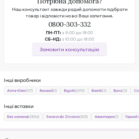
Потрібна допомога?
Наш консультант завжди радий допомогти підібрати
товар і відповісти на всі Ваші запитання.
0800-303-332
ПН-ПТ:
з 9:00 до 18:00
СБ-НД:
з 10:00 до 18:00
Замовити консультацію
Інші виробники
Anne Klein
(117)
Baosaili
(1)
Bigotti
(293)
Bisetti
(2)
Bunz
(3)
Ca
Інші вставки
Без каменів
(2856)
Swarovski Zirconia
(525)
Авантюрин
(1)
Горний