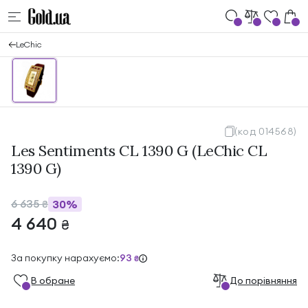
LeChic
(код 014568)
Les Sentiments CL 1390 G (LeChic CL
1390 G)
6 635
30%
₴
4 640
₴
За покупку нарахуємо:
93
₴
В обране
До порівняння