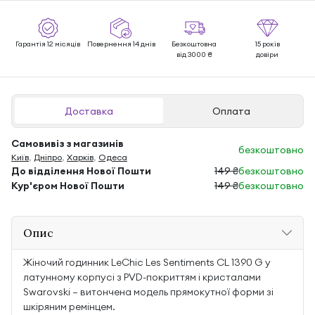
Гарантія 12 місяців
Повернення 14 днів
Безкоштовна
15 років
від 3000 ₴
довіри
Доставка
Оплата
Самовивіз з магазинів
безкоштовно
Київ
,
Дніпро
,
Харків
,
Одеса
До відділення Нової Пошти
149 ₴
безкоштовно
Кур'єром Нової Пошти
149 ₴
безкоштовно
Опис
Жіночий годинник LeChic Les Sentiments CL 1390 G у
латунному корпусі з PVD-покриттям і кристалами
Swarovski — витончена модель прямокутної форми зі
шкіряним ремінцем.