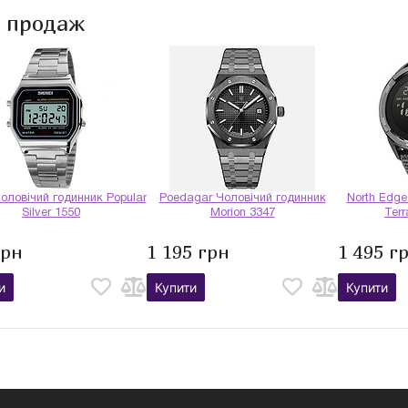
и продаж
оловічий годинник Popular
Poedagar Чоловічий годинник
North Edge
Silver 1550
Morion 3347
Terr
грн
1 195 грн
1 495 г
и
Купити
Купити