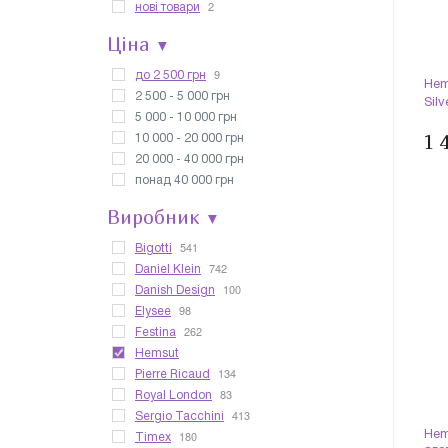
2
нові товари
Ціна
▼
9
до 2 500 грн
Hem
2 500 - 5 000 грн
Silv
5 000 - 10 000 грн
1 
10 000 - 20 000 грн
20 000 - 40 000 грн
понад 40 000 грн
Виробник
▼
541
Bigotti
742
Daniel Klein
100
Danish Design
98
Elysee
262
Festina
Hemsut
134
Pierre Ricaud
83
Royal London
413
Sergio Tacchini
180
Hem
Timex