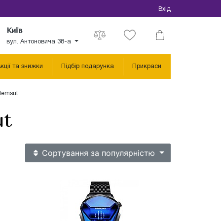
Вхід
Київ
вул. Антоновича 38-а
кції та знижки
Підбір подарунка
Прикраси
 Hemsut
ut
Сортування
за популярністю