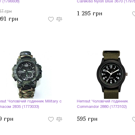
7 (1796608)
Carekiso Nylon Blue 3670 (1797
07 грн
1 295 грн
091 грн
sut Чоловічий годинник Military с
Hemsut Чоловічий годинник
пасом 2835 (1773033)
Commandor 2880 (1773102)
9 грн
595 грн