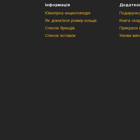
Інформація
Додатко
Ювелірна енциклопедія
Подарунко
Як дізнатися розмір кільця
Книга скар
Список брендів
Прикраси н
Список вставок
Умови вик