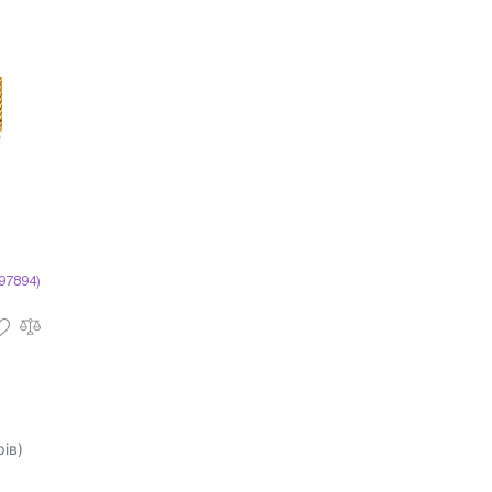
97894)
ів)