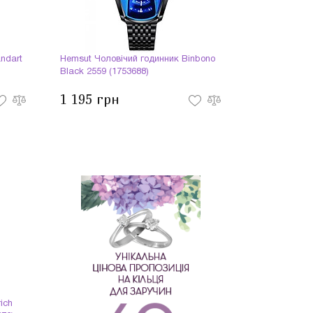
ndart
Hemsut Чоловічий годинник Binbono
Black 2559 (1753688)
1 195 грн
ich