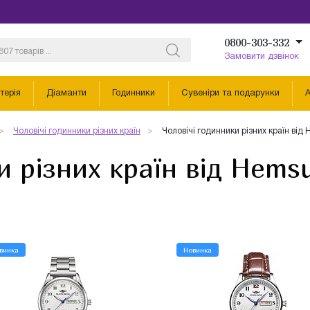
0800-303-332
Замовити дзвінок
терія
Діаманти
Годинники
Сувеніри та подарунки
А
Чоловічі годинники різних країн
Чоловічі годинники різних країн від
и різних країн від Hems
винка
Новинка