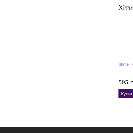
Хіт
Skmei Ч
595 
Купит