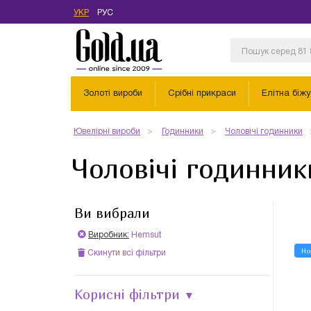
УКР
РУС
Золоті вироби
Срібні прикраси
Елітна біжу
Ювелірні вироби
Годинники
Чоловічі годинники
Чоловічі годинник
Ви вибрали
Виробник:
Hemsut
Но
Скинути всі фільтри
Корисні фільтри
▼