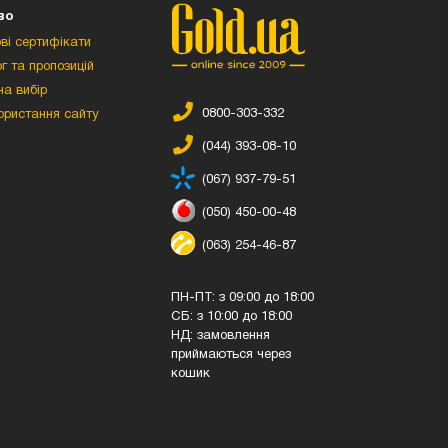
во
ві сертифікати
г та пропозицій
а вибір
0800-303-332
ористання сайту
(044) 393-08-10
(067) 937-79-51
(050) 450-00-48
(063) 254-46-87
ПН-ПТ: з 09:00 до 18:00
СБ: з 10:00 до 18:00
НД: замовлення
приймаються через
кошик