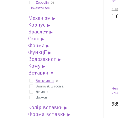
359
76
Zeppelin
Показати все
1 5
1 
Механізм
▶
Корпус
▶
Браслет
▶
Скло
▶
Форма
▶
Функції
▶
Водозахист
▶
Кому
▶
Вставки
▼
9
Без каменів
Swarovski Zirconia
Hem
Діамант
ком
Циркон
98
Колір вставки
▶
Форма вставки
▶