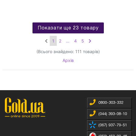
Показати ще 23 товару
1
2
…
4
5
(Всього знайдено:
111
товарів)
Архів
0800-303-332
(044) 393-08-10
(067) 937-79-51