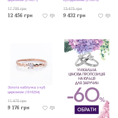
цирконієм (210671)
куб.цірконіем (210673)
17 795 грн
13 475 грн
12 456 грн
9 432 грн
Золота каблучка з куб.
цирконієм (1616254)
11 470 грн
9 176 грн