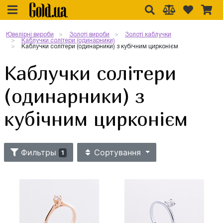
Ювелірні вироби
Золоті вироби
Золоті каблучки
Каблучки солітери (одинарники)
Каблучки солітери (одинарники) з кубічним цирконієм
Каблучки солітери
(одинарники) з
кубічним цирконієм
Фильтры
Сортування
1