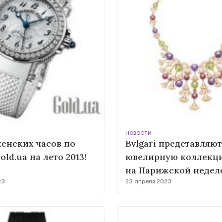
НОВОСТИ
енских часов по
Bvlgari представляют
ld.ua на лето 2013!
ювелирную коллекци
на Парижской недел
23
23 апреля 2023
высокой моды