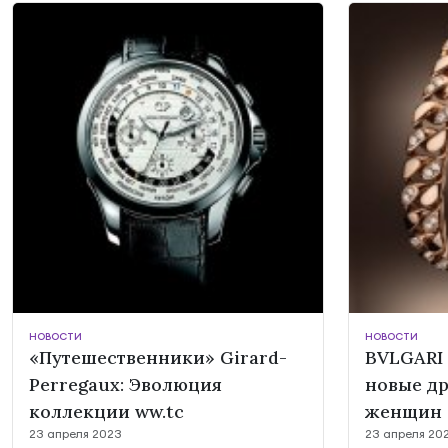
НОВОСТИ
НОВОСТИ
«Путешественники» Girard-
BVLGARI 
Perregaux: Эволюция
новые д
коллекции ww.tc
женщин
23 апреля 2023
23 апреля 20