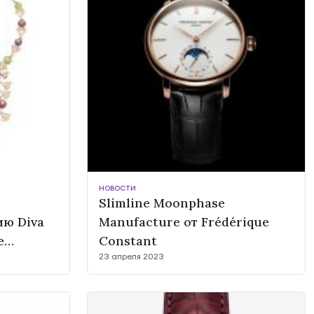
НОВОСТИ
Slimline Moonphase
ю Diva
Manufacture от Frédérique
е
Constant
23 апреля 2023