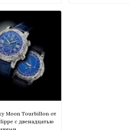
y Moon Tourbillon от
ilippe с двенадцатью
ниями