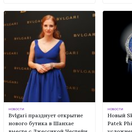
НОВОСТИ
НОВОСТИ
Bvlgari празднует открытие
Новый Sk
нового бутика в Шанхае
Patek Ph
вместе с Джессикой Честейн
усложне