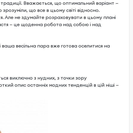
 традиції. Вважається, що оптимальний варіант —
зрозуміли, що все в цьому світі відносно.
я. Але не здумайте розраховувати в цьому плані
астя — це щоденна робота над собою і над
 і ваша весільна пара вже готова оселитися на
ться виключно з нудних, з точки зору
кий опис останніх модних тенденцій в цій ніші —