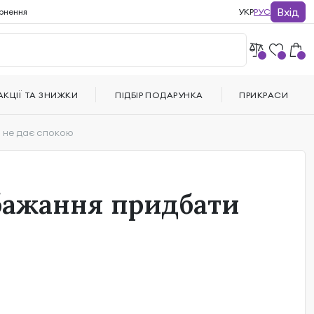
Вхід
рнення
УКР
РУС
АКЦІЇ ТА ЗНИЖКИ
ПІДБІР ПОДАРУНКА
ПРИКРАСИ
и не дає спокою
 бажання придбати