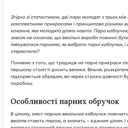
Згідно зі статистикою, дві пари молодят з трьох мі
комплектними прикрасами і принципово різними ва
кохання, яке молодята ділять навпіл. Пара каблучок
зовсім не означає, що весільні вироби повинні бути
іменуватися парними, як вибрати парні каблучки, і
стереотипи?
Почнемо з того, що традиція на парні прикраси з'я
першому столітті досить велика. Вільне, розкріпач
підкоряється обрядам, які через строки давності б
поробиш.
Особливості парних обручок
В цілому, зміст парних весільних каблучок поясни
весілля стають парою, а значить — єдиним цілим. І 
випадку сторонній людині достатньо поглянути на бе