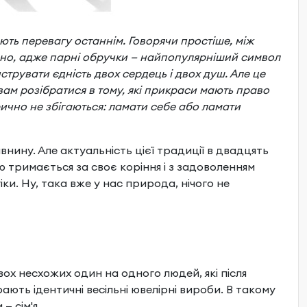
ть перевагу останнім. Говорячи простіше, між
вно, адже парні обручки — найпопулярніший символ
струвати єдність двох сердець і двох душ. Але це
 вам розібратися в тому, які прикраси мають право
рично не збігаються: ламати себе або ламати
внину. Але актуальність цієї традиції в двадцять
ю тримається за своє коріння і з задоволенням
ки. Ну, така вже у нас природа, нічого не
ох несхожих один на одного людей, які після
рають ідентичні весільні ювелірні вироби. В такому
— сім'я.