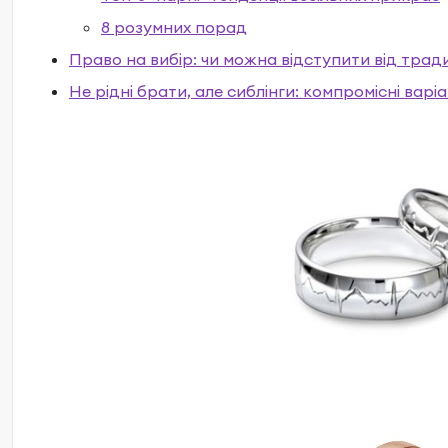
8 розумних порад
Право на вибір: чи можна відступити від тради
Не рідні брати, але сиблінги: компромісні варі