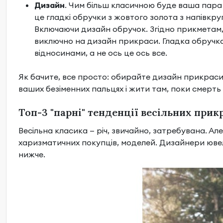
Дизайн
. Чим більш класичною буде ваша пара 
це гладкі обручки з жовтого золота з напівкру
Включаючи дизайн обручок. Згідно прикметам, 
виключно на дизайн прикраси. Гладка обручка 
відносинами, а не ось це ось все.
Як бачите, все просто: обирайте дизайн прикраси і
ваших безіменних пальцях і жити там, поки смерть 
Топ-3 "парні" тенденції весільних прик
Весільна класика — річ, звичайно, затребувана. Але
харизматичних покупців, моделей. Дизайнери ювел
нижче.