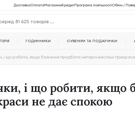
Доставка
Оплата
Магазини
Кредит
Програма лояльності
Обмін / Пове
ТЕРІЯ
ГОДИННИКИ
СУВЕНІРИ ТА ПОДАРУНКИ
и, і що робити, якщо бажання придбати непарні весільні прикрас
чки, і що робити, якщо
краси не дає спокою