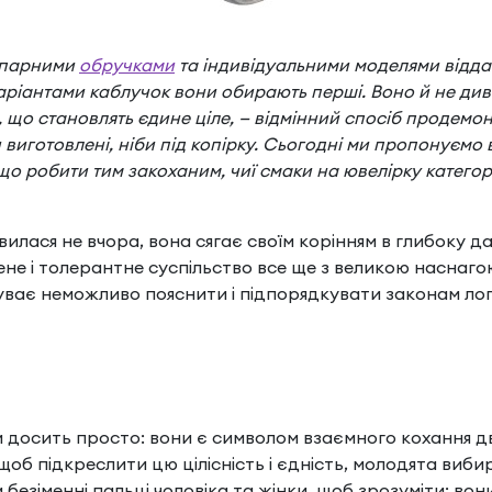
ж парними
обручками
та індивідуальними моделями віддаю
ріантами каблучок вони обирають перші. Воно й не ди
, що становлять єдине ціле, — відмінний спосіб продемон
 виготовлені, ніби під копірку. Сьогодні ми пропонуємо
 що робити тим закоханим, чиї смаки на ювелірку катего
вилася не вчора, вона сягає своїм корінням в глибоку да
ене і толерантне суспільство все ще з великою наснаго
уває неможливо пояснити і підпорядкувати законам логі
ти досить просто: вони є символом взаємного кохання дв
щоб підкреслити цю цілісність і єдність, молодята виби
зіменні пальці чоловіка та жінки, щоб зрозуміти: вони 