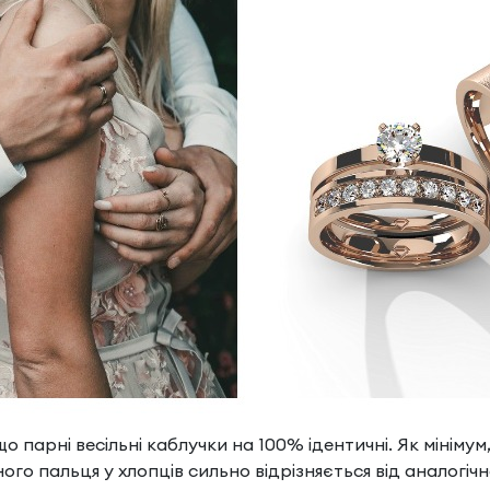
що парні весільні каблучки на 100% ідентичні. Як мініму
ного пальця у хлопців сильно відрізняється від аналогі