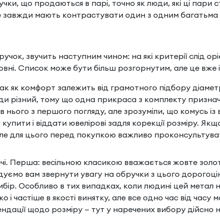
ручки, що продаються в парі, точно як люди, які ці пар
е завжди мають контрастувати один з одним багатьма
учок, звучить наступним чином: на які критерії слід о
ні. Список може бути більш розгорнутим, але це вже 
ак як комфорт залежить від грамотного підбору діамет
ди різний, тому що одна прикраса з комплекту призначе
 нього з першого погляду, але зрозуміли, що комусь із
 купити і віддати ювелірові задля корекції розміру. Я
ле для цього перед покупкою важливо проконсультуват
ечі. Перша: весільною класикою вважається жовте золото
уємо вам звернути увагу на обручки з цього дорогоцінно
бір. Особливо в тих випадках, коли людині цей метал н
о і частіше в якості винятку, але все одно час від часу
ендації щодо розміру — тут у наречених вибору дійсно н