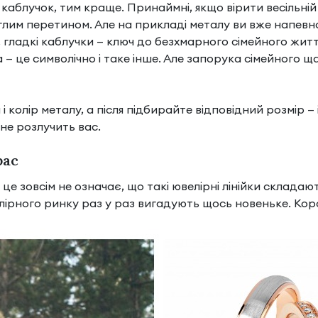
каблучок, тим краще. Принаймні, якщо вірити весільній
глим перетином. Але на прикладі металу ви вже напевно 
гладкі каблучки — ключ до безхмарного сімейного житт
— це символічно і таке інше. Але запорука сімейного щ
 колір металу, а після підбирайте відповідний розмір —
не розлучить вас.
рас
 це зовсім не означає, що такі ювелірні лінійки складаю
ірного ринку раз у раз вигадують щось новеньке. Корот