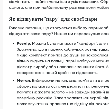
відмінність — наймінімальніша з усіх можливих. Об
одного, але при найближчому розгляді вони майж
Як відшукати "пару" для своєї пари
Головне питання, що стосується вибору парних обр
відшукати свою пару? Нижче ми перерахуємо основ
Розмір
. Можна було написати "комфорт", але т
Зрозуміло, що в парних каблучках розмір завж
Якщо комплект припав до душі, ви закохалися в
вільно сидить на пальці, парні каблучки можна
діаметр виробу або навпаки зменшити його. А
поверненню в нашій країні не підлягають.
Метал
. Вибираючи метал, слід пам'ятати дві р
сформувалася за останні десятиліття, рекоменд
пам'ятати: жовте золото — не завжди вдалий ви
алергічну реакцію. Таке трапляється вкрай рідк
може звучати як правило (на відміну від реком