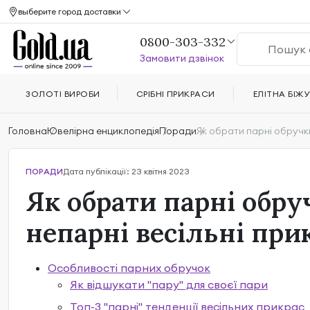
выберите город доставки
0800-303-332
Замовити дзвінок
ЗОЛОТІ ВИРОБИ
СРІБНІ ПРИКРАСИ
ЕЛІТНА БІЖУ
Головна
Ювелірна енциклопедія
Поради
Як обрати парні обручк
ПОРАДИ
Дата публікації: 23 квітня 2023
Як обрати парні обру
непарні весільні при
Особливості парних обручок
Як відшукати "пару" для своєї пари
Топ-3 "парні" тенденції весільних прикрас