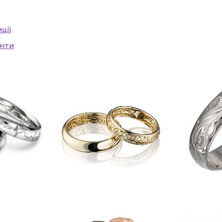
ції
анти