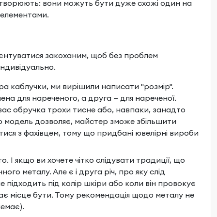
и створюють: вони можуть бути дуже схожі один на
 елементами.
рієнтуватися закоханим, щоб без проблем
індивідуально.
ра каблучки, ми вирішили написати "розмір".
на для нареченого, а друга — для нареченої.
 вас обручка трохи тисне або, навпаки, занадто
кщо модель дозволяє, майстер зможе збільшити
ися з фахівцем, тому що придбані ювелірні вироби
. І якщо ви хочете чітко слідувати традиції, що
го металу. Але є і друга річ, про яку слід
е підходить під колір шкіри або коли він провокує
 має місце бути. Тому рекомендація щодо металу не
емає).