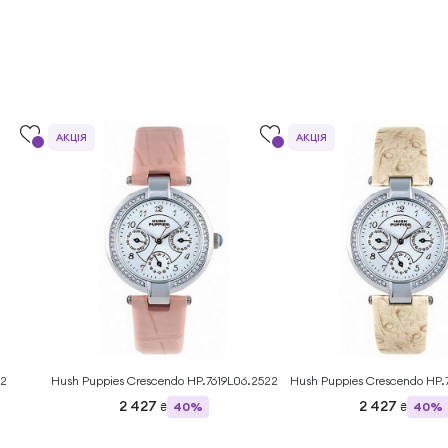
АКЦІЯ
АКЦІЯ
22
Hush Puppies Crescendo HP.7619L06.2522
Hush Puppies Crescendo HP.
2 427
2 427
40%
40%
₴
₴