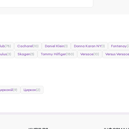
lub
(78)
Cacharel
(10)
Daniel Klein
(1)
Donna Karan NY
(1)
Fontenay
(
ulus
(3)
Skagen
(5)
Tommy Hilfiger
(180)
Versace
(10)
Versus Versac
цирконій
(9)
Циркон
(2)