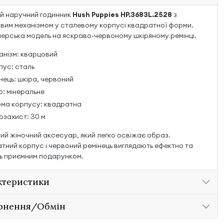
й наручний годинник
Hush Puppies HP.3683L.2528
з
вим механізмом у сталевому корпусі квадратної форми.
ерська модель на яскраво-червоному шкіряному ремінці.
анізм: кварцовий
пус: сталь
нець: шкіра, червоний
о: мінеральне
ма корпусу: квадратна
озахист: 30 м
ий жіночний аксесуар, який легко освіжає образ.
тний корпус і червоний ремінець виглядають ефектно та
ь приємним подарунком.
ктеристики
рнення/Обмін