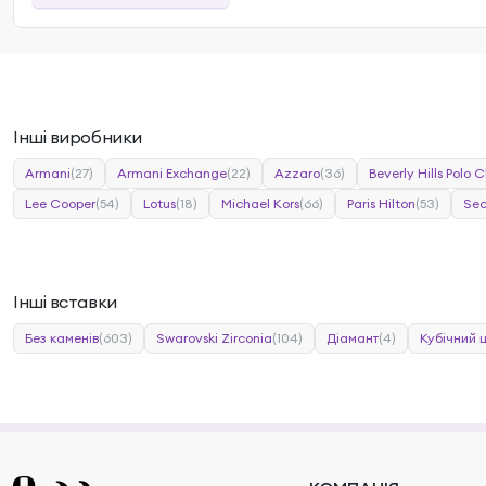
Інші виробники
Armani
(27)
Armani Exchange
(22)
Azzaro
(36)
Beverly Hills Polo C
Lee Cooper
(54)
Lotus
(18)
Michael Kors
(66)
Paris Hilton
(53)
Sec
Інші вставки
Без каменів
(603)
Swarovski Zirconia
(104)
Діамант
(4)
Кубічний 