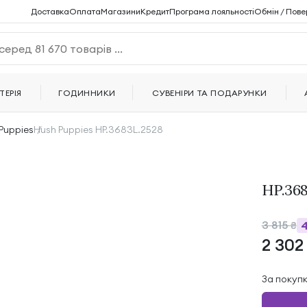
Доставка
Оплата
Магазини
Кредит
Програма лояльності
Обмін / Пове
ТЕРІЯ
ГОДИННИКИ
СУВЕНІРИ ТА ПОДАРУНКИ
Puppies
Hush Puppies HP.3683L.2528
HP.368
3 815
₴
2 30
За покуп