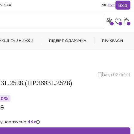
Вхід
рнення
УКР
РУС
АКЦІЇ ТА ЗНИЖКИ
ПІДБІР ПОДАРУНКА
ПРИКРАСИ
(код 027544)
3L.2528 (HP.3683L.2528)
40%
2
₴
ку нарахуємо:
46
₴