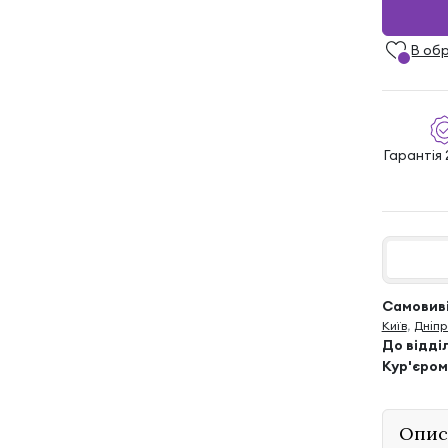
В об
Гарантія 
Самовиві
Київ
,
Дніпр
До відді
Кур'єром
Опис