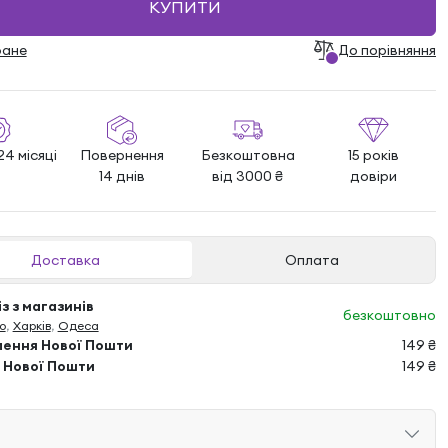
КУПИТИ
ране
До порівняння
24 місяці
Повернення
Безкоштовна
15 років
14 днів
від 3000 ₴
довіри
Доставка
Оплата
з з магазинів
безкоштовно
о
,
Харків
,
Одеса
лення Нової Пошти
149 ₴
 Нової Пошти
149 ₴