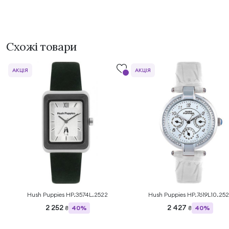
Схожі товари
АКЦІЯ
АКЦІЯ
Hush Puppies HP.3574L.2522
Hush Puppies HP.7619L10.25
2 252
2 427
40%
40%
₴
₴