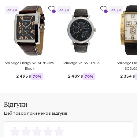
АКЦІЯ
АКЦІЯ
АКЦІЯ
Sauvage Energy SA-SP78768S
Sauvage SA-SV10702S
Sauvage En
Black
SC362
2 495
2 489
2 354
70%
70%
₴
₴
₴
Відгуки
Цей товар поки немає відгуків