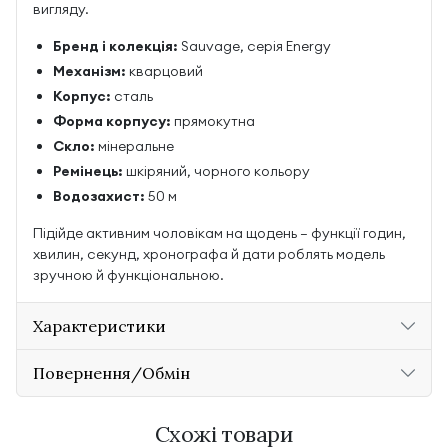
вигляду.
Бренд і колекція:
Sauvage, серія Energy
Механізм:
кварцовий
Корпус:
сталь
Форма корпусу:
прямокутна
Скло:
мінеральне
Ремінець:
шкіряний, чорного кольору
Водозахист:
50 м
Підійде активним чоловікам на щодень — функції годин,
хвилин, секунд, хронографа й дати роблять модель
зручною й функціональною.
Характеристики
Повернення/Обмін
Схожі товари