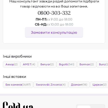
Наш консультант завжди радий допомогти підібрати
товар і відповісти на всі Ваші запитання.
0800-303-332
ПН-ПТ:
з 9:00 до 18:00
СБ-НД:
з 10:00 до 18:00
Замовити консультацію
Інші виробники
Aesop
(2)
AMST
(4)
Benyar
(2)
Bigotti
(541)
Borman
(2)
Bunz
(
Інші вставки
Без каменів
(3697)
Swarovski Zirconia
(4)
Діамант
(18)
Циркон
(2)