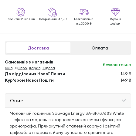
Гарантія 12 місяців
Повернення 14 днів
Безкоштовна
15 років
від 3000 ₴
довіри
Доставка
Оплата
Самовивіз з магазинів
безкоштовно
Київ
,
Дніпро
,
Харків
,
Одеса
До відділення Нової Пошти
149 ₴
Кур'єром Нової Пошти
149 ₴
Опис
Чоловічий годинник Sauvage Energy SA-SP78768S White
— ефектна модель із кварцовим механізмом і функцією
хронографа. Прямокутний сталевий корпус і світлий
циферблат надають йому сучасного динамічного