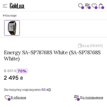
Sauvage
(код 015643)
Energy SA-SP78768S White (SA-SP78768S
White)
8 317
70%
₴
2 495
₴
За покупку нарахуємо:
50
₴
В обране
До порівняння