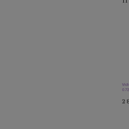
11
Vic
0.7
2 