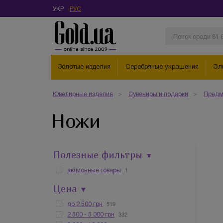
УКР
РУС
Золотые изделия
Серебряные украшения
Эл
Ювелирные изделия
Сувениры и подарки
Предм
Ножи
Полезные фильтры
▼
1
акционные товары
Цена
▼
519
до 2 500 грн
332
2 500 - 5 000 грн