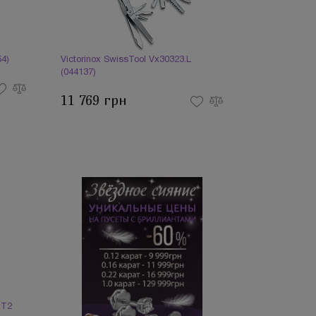
54)
Victorinox SwissTool Vx30323.L
(044137)
11 769 грн
.T2