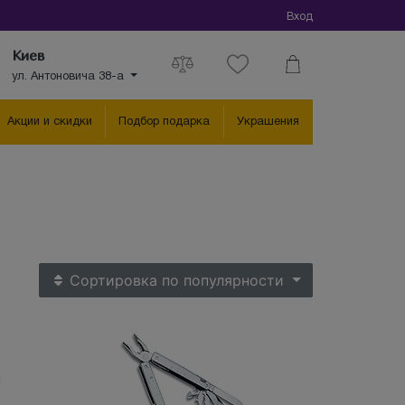
Вход
Киев
ул. Антоновича 38-а
Акции и скидки
Подбор подарка
Украшения
Сортировка
по популярности