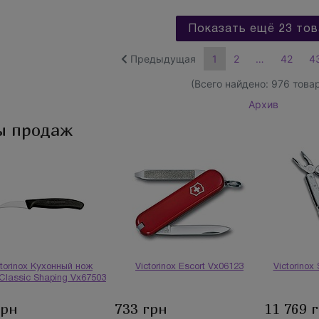
Показать ещё 23 тов
Предыдущая
1
2
…
42
4
(Всего найдено:
976
товар
Архив
ы продаж
ctorinox Кухонный нож
Victorinox Escort Vx06123
Victorinox
Classic Shaping Vx67503
грн
733 грн
11 769 