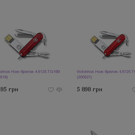
torinox Нож-брелок 4.6125.TG16B
Victorinox Нож-брелок 4.6125.
0516)
(200521)
695 грн
5 898 грн