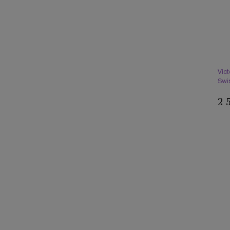
Vic
Swi
2 