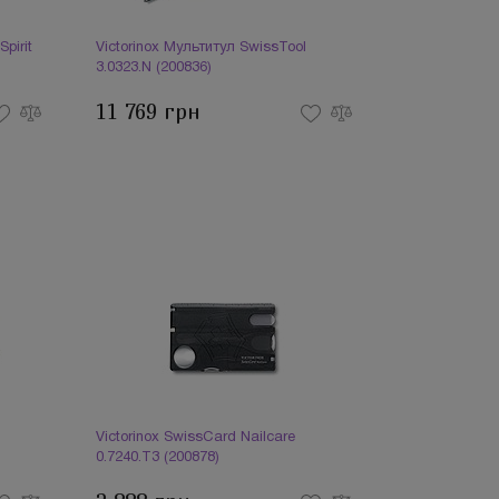
pirit
Victorinox Мультитул SwissTool
3.0323.N (200836)
11 769 грн
Victorinox SwissCard Nailcare
0.7240.T3 (200878)