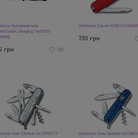
torinox Кухонный нож
Victorinox Escort Vx06123 (0440
ssClassic Shaping Vx67503
733 грн
06683)
6 грн
torinox Нож Climber Vx13703.T7
Victorinox Нож Spartan Vx13603