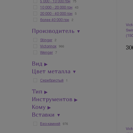
75
5 000 - 10 000 грн
43
10 000 - 20 000 грн
5
20 000 - 40 000 грн
2
более 40 000 грн
Vic
Производитель
▼
Swi
(15
2
Stinger
966
30
Victorinox
7
Wenger
Вид
▶
Цвет металла
▼
1
Серебристый
Тип
▶
Инструментов
▶
Кому
▶
Вставки
▼
976
Без камней
Vic