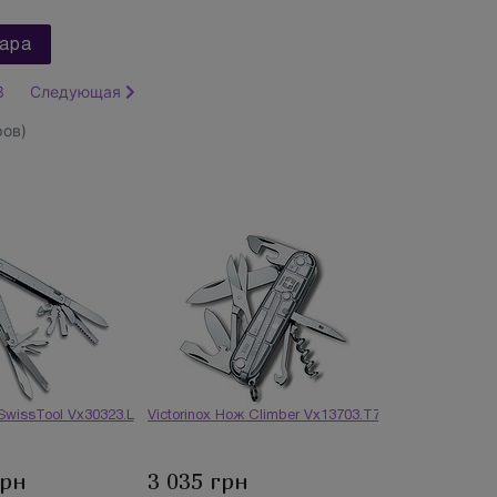
ара
3
Следующая
ов)
 SwissTool Vx30323.L
Victorinox Нож Climber Vx13703.T7
грн
3 035 грн