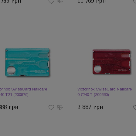
 769 грн
11 769 грн
torinox SwissCard Nailcare
Victorinox SwissCard Nailcare
240.T21 (200879)
0.7240.T (200880)
888 грн
2 887 грн