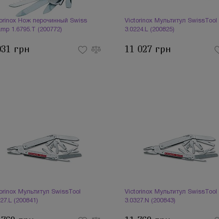
torinox Нож перочинный Swiss
Victorinox Мультитул SwissTool S
mp 1.6795.T (200772)
3.0224.L (200825)
031 грн
11 027 грн
torinox Мультитул SwissTool
Victorinox Мультитул SwissTool
27.L (200841)
3.0327.N (200843)