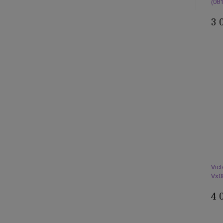
(08
3 
Vict
Vx0
4 