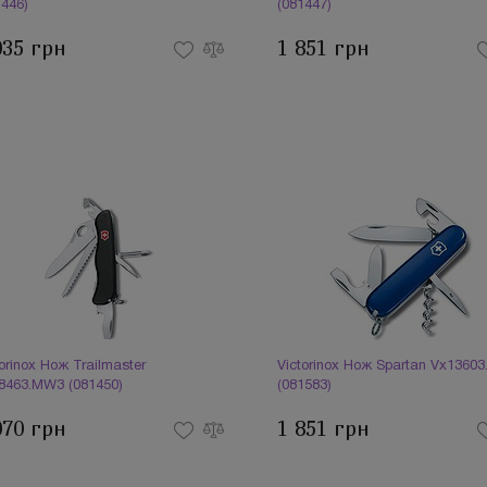
1446)
(081447)
035 грн
1 851 грн
orinox Нож Trailmaster
Victorinox Нож Spartan Vx13603
8463.MW3 (081450)
(081583)
070 грн
1 851 грн