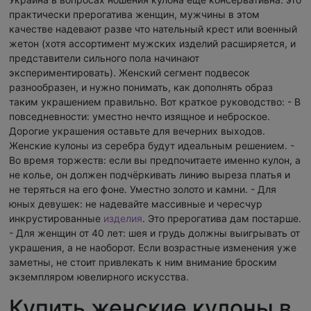
практически прерогатива женщин, мужчины в этом
качестве надевают разве что нательный крест или военный
жетон (хотя ассортимент мужских изделий расширяется, и
представители сильного пола начинают
экспериментировать). Женский сегмент подвесок
разнообразен, и нужно понимать, как дополнять образ
таким украшением правильно. Вот краткое руководство: - В
повседневности: уместно нечто изящное и неброское.
Дорогие украшения оставьте для вечерних выходов.
Женские кулоны из серебра будут идеальным решением. -
Во время торжеств: если вы предпочитаете именно кулон, а
не колье, он должен подчёркивать линию выреза платья и
не теряться на его фоне. Уместно золото и камни. - Для
юных девушек: не надевайте массивные и чересчур
инкрустированные
изделия
. Это прерогатива дам постарше.
- Для женщин от 40 лет: шея и грудь должны выигрывать от
украшения, а не наоборот. Если возрастные изменения уже
заметны, не стоит привлекать к ним внимание броским
экземпляром ювелирного искусства.
Купить женские кулоны в