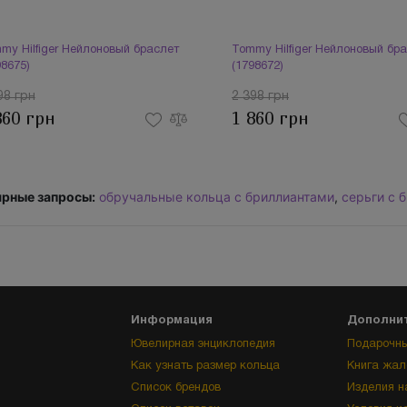
my Hilfiger Нейлоновый браслет
Tommy Hilfiger Нейлоновый бр
98675)
(1798672)
98 грн
2 398 грн
860 грн
1 860 грн
рные запросы:
обручальные кольца с бриллиантами
,
серьги с 
Информация
Дополни
Ювелирная энциклопедия
Подарочны
Как узнать размер кольца
Книга жал
Список брендов
Изделия н