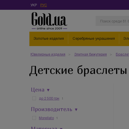
УКР
РУС
Золотые изделия
Серебряные украшения
Эл
Ювелирные изделия
Элитная бижутерия
Брасле
Детские браслеты
Цена
▼
1
до 2 500 грн
Производитель
▼
1
Morellato
Материал