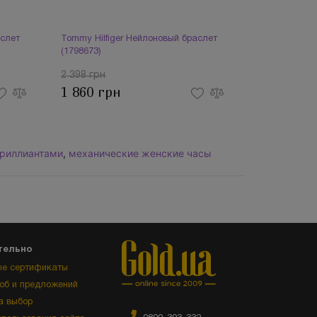
аслет
Tommy Hilfiger Нейлоновый браслет
(1798673)
2 398 грн
1 860 грн
бриллиантами
,
механические женские часы
тельно
е сертификаты
об и предложений
а выбор