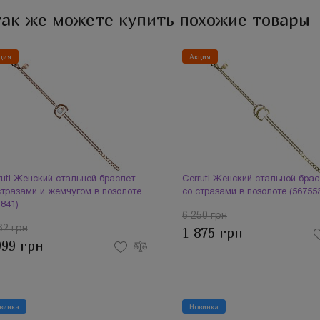
так же можете купить похожие товары
ция
Акция
ruti Женский стальной браслет
Cerruti Женский стальной бра
стразами и жемчугом в позолоте
со стразами в позолоте (56755
1841)
6 250 грн
62 грн
1 875 грн
999 грн
винка
Новинка