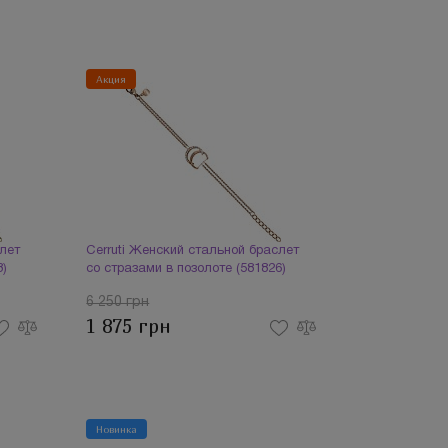
Акция
слет
Cerruti Женский стальной браслет
3)
со стразами в позолоте (581826)
6 250 грн
1 875 грн
Новинка