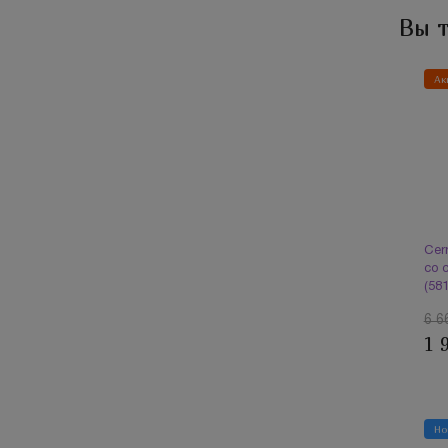
Вы 
Ак
Cer
со 
(58
6 6
1 
Но