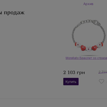
Архив
ы продаж
Morellato Браслет со страз
2 103 грн
2 711
Купить