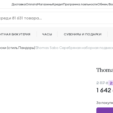
Доставка
Оплата
Магазины
Кредит
Программа лояльности
Обмен/Во
ИТНАЯ БИЖУТЕРИЯ
ЧАСЫ
СУВЕНИРЫ И ПОДАРКИ
ски (стиль Пандоры)
Thomas Sabo Серебряная наборная подвес
Thoma
2 117
2
₴
1 642
За покуп