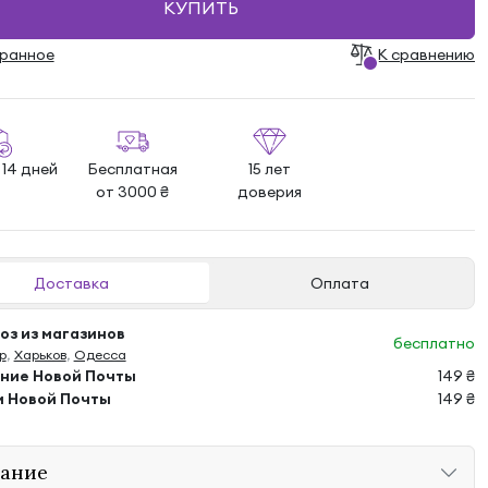
КУПИТЬ
бранноe
К сравнению
 14 дней
Бесплатная
15 лет
от 3000 ₴
доверия
Доставка
Оплата
з из магазинов
бесплатно
р
,
Харьков
,
Одесса
ение Новой Почты
149 ₴
м Новой Почты
149 ₴
ание