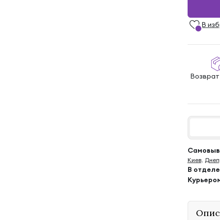
В из
Возврат
Самовыво
Киев
,
Днеп
В отдел
Курьеро
Опис