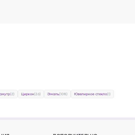
амутр
(2)
Циркон
(26)
Эмаль
(108)
Ювелирное стекло
(1)