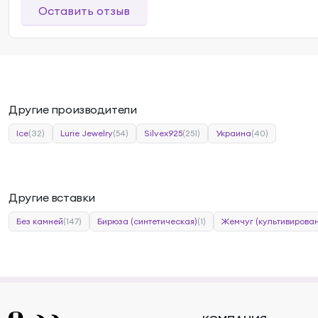
Оставить отзыв
Другие производители
Ice
(32)
Lurie Jewelry
(54)
Silvex925
(251)
Украина
(40)
Другие вставки
Без камней
(147)
Бирюза (синтетическая)
(1)
Жемчуг (культивирова