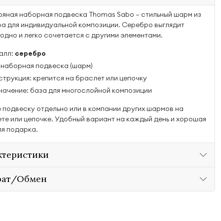
яная наборная подвеска Thomas Sabo — стильный шарм из
а для индивидуальной композиции. Серебро выглядит
одно и легко сочетается с другими элементами.
алл:
серебро
: наборная подвеска (шарм)
струкция: крепится на браслет или цепочку
начение: база для многослойной композиции
 подвеску отдельно или в компании других шармов на
те или цепочке. Удобный вариант на каждый день и хорошая
ля подарка.
ктеристики
рат/Обмен