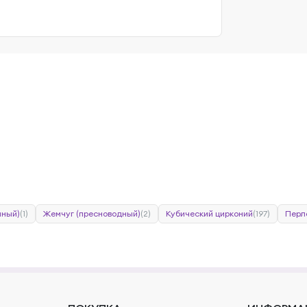
нный)
(1)
Жемчуг (пресноводный)
(2)
Кубический цирконий
(197)
Перл