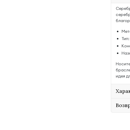
Серебр
серебр
благор
Мет
Тип
Кон
Наз
Носите
брасле
идея д
Хара
Возв