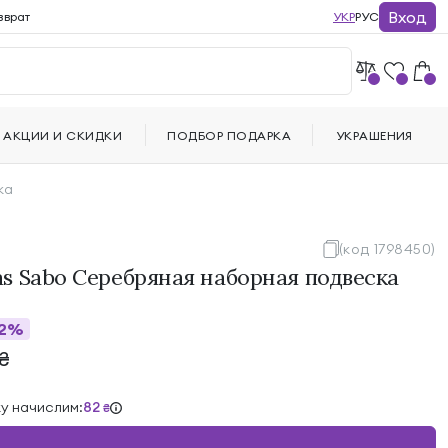
Вход
зврат
УКР
РУС
АКЦИИ И СКИДКИ
ПОДБОР ПОДАРКА
УКРАШЕНИЯ
ка
(код 1798450)
s Sabo Серебряная наборная подвеска
2%
₴
ку начислим:
82
₴