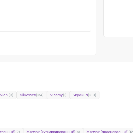
viani
(3)
Silvex925
(154)
Viceroy
(1)
Украина
(133)
твенный)
(2)
Жемчуг (культивированный)
(6)
Жемчуг (пресноводный)
(12