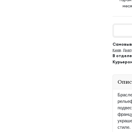
мес
Самовыво
Киев
,
Днеп
В отдел
Курьеро
Опис
Брасле
рельеф
подвес
францу
украше
стиле.