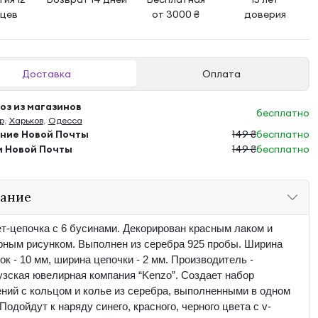
яцев
от 3000 ₴
доверия
Доставка
Оплата
з из магазинов
бесплатно
р
,
Харьков
,
Одесса
ение Новой Почты
149 ₴
бесплатно
м Новой Почты
149 ₴
бесплатно
ание
т-цепочка с 6 бусинами. Декорирован красным лаком и 
ным рисунком. Выполнен из серебра 925 пробы. Ширина 
ок - 10 мм, ширина цепочки - 2 мм. Производитель - 
зская ювелирная компания “Kenzo”. Создает набор 
ний с кольцом и колье из серебра, выполненными в одном 
 Подойдут к наряду синего, красного, черного цвета с v-