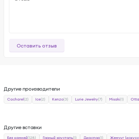
Оставить отзыв
Другие производители
Cacharel
(2)
Ice
(2)
Kenzo
(3)
Lurie Jewelry
(7)
Misaki
(1)
Otta
Другие вставки
Без камней
(128)
Горный хрусталь
(1)
Диаспор
(1)
Жемчуг (искусс