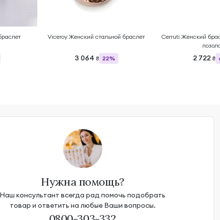
браслет
Viceroy Женский стальной браслет
Cerruti Женский брас
позол
3 064
2 722
22%
₴
₴
Нужна помощь?
Наш консультант всегда рад помочь подобрать
товар и ответить на любые Ваши вопросы.
0800-303-332