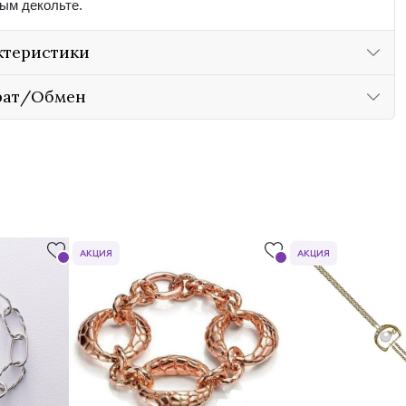
ым декольте.
ктеристики
рат/Обмен
АКЦИЯ
АКЦИЯ