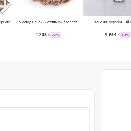
ирного
Viceroy Женский стальной браслет
Женский серебряный 
4 736
9 964
22%
50%
₴
₴