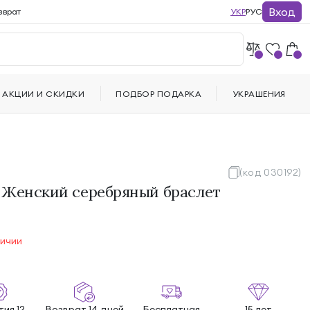
Вход
зврат
УКР
РУС
АКЦИИ И СКИДКИ
ПОДБОР ПОДАРКА
УКРАШЕНИЯ
(код 030192)
 Женский серебряный браслет
личии
ия 12
Возврат 14 дней
Бесплатная
15 лет