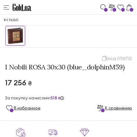
I Nobili
(код 011672)
I Nobili ROSA 30x30 (blue_dolphinМ59)
17 256
₴
За покупку начислим:
518
₴
В избранноe
К сравнению