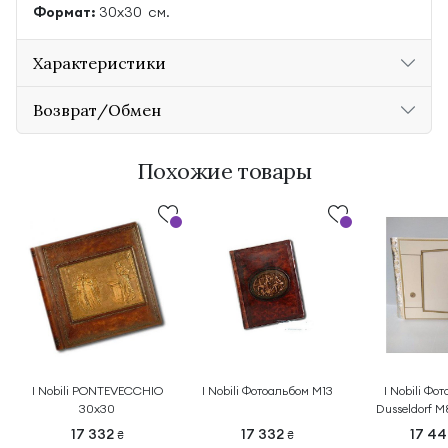
Формат:
30x30 см.
Характеристики
Возврат/Обмен
Похожие товары
I Nobili PONTEVECCHIO
I Nobili Фотоальбом M13
I Nobili Фо
30х30
Dusseldorf 
17 332
17 332
17 4
₴
₴