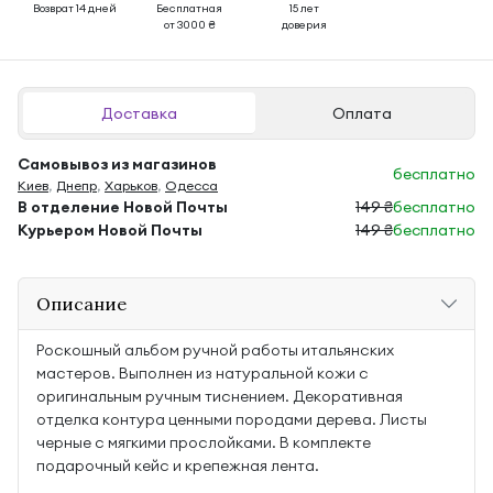
Возврат 14 дней
Бесплатная
15 лет
от 3000 ₴
доверия
Доставка
Оплата
Самовывоз из магазинов
бесплатно
Киев
,
Днепр
,
Харьков
,
Одесса
В отделение Новой Почты
149 ₴
бесплатно
Курьером Новой Почты
149 ₴
бесплатно
Описание
Роскошный альбом ручной работы итальянских
мастеров. Выполнен из натуральной кожи с
оригинальным ручным тиснением. Декоративная
отделка контура ценными породами дерева. Листы
черные с мягкими прослойками. В комплекте
подарочный кейс и крепежная лента.