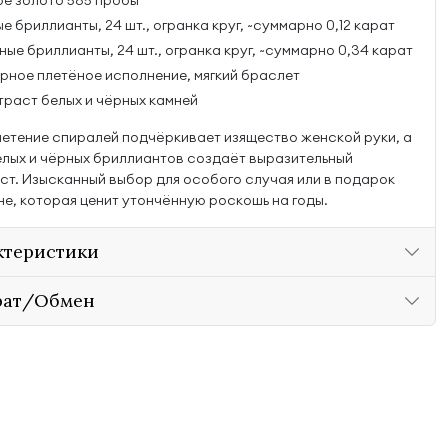
ое золото 585 пробы
е бриллианты, 24 шт., огранка круг, ~суммарно 0,12 карат
ые бриллианты, 24 шт., огранка круг, ~суммарно 0,34 карат
рное плетёное исполнение, мягкий браслет
траст белых и чёрных камней
етение спиралей подчёркивает изящество женской руки, а
елых и чёрных бриллиантов создаёт выразительный
ст. Изысканный выбор для особого случая или в подарок
е, которая ценит утончённую роскошь на годы.
ктеристики
рат/Обмен