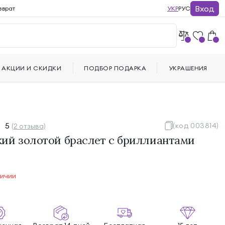
Вход
зврат
УКР
РУС
АКЦИИ И СКИДКИ
ПОДБОР ПОДАРКА
УКРАШЕНИЯ
5
(код 003814)
(2 отзыва)
ий золотой браслет с бриллиантами
личии