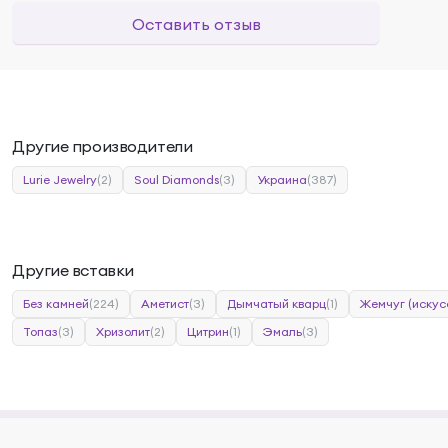
Оставить отзыв
Другие производители
Lurie Jewelry
(2)
Soul Diamonds
(3)
Украина
(387)
Другие вставки
Без камней
(224)
Аметист
(3)
Дымчатый кварц
(1)
Жемчуг (искус
Топаз
(3)
Хризолит
(2)
Цитрин
(1)
Эмаль
(3)