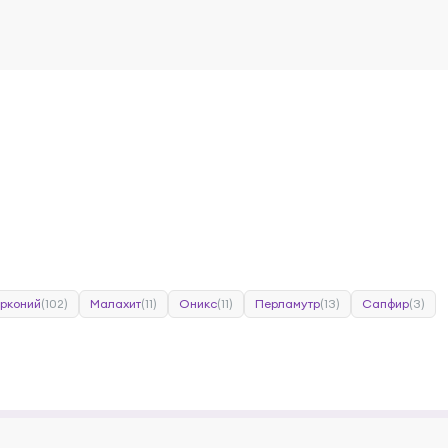
ирконий
(102)
Малахит
(11)
Оникс
(11)
Перламутр
(13)
Сапфир
(3)