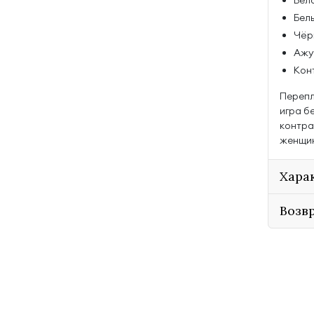
Бел
Белы
Чёрн
Ажу
Кон
Перепл
игра б
контра
женщин
Хара
Возв