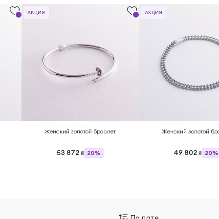
АКЦИЯ
АКЦИЯ
Женский золотой браслет
Женский золотой бр
53 872
49 802
20%
20%
₴
₴
По дате