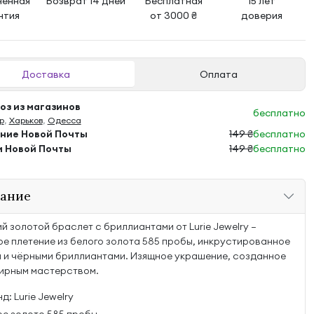
ненная
Возврат 14 дней
Бесплатная
15 лет
нтия
от 3000 ₴
доверия
Доставка
Оплата
з из магазинов
бесплатно
р
,
Харьков
,
Одесса
ение Новой Почты
149 ₴
бесплатно
м Новой Почты
149 ₴
бесплатно
ание
й золотой браслет с бриллиантами от Lurie Jewelry —
е плетение из белого золота 585 пробы, инкрустированное
 и чёрными бриллиантами. Изящное украшение, созданное
ирным мастерством.
д: Lurie Jewelry