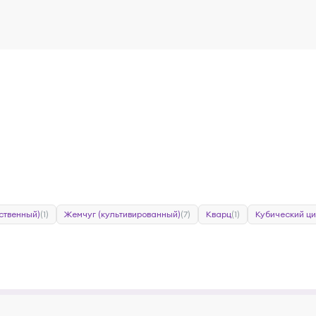
ственный)
(1)
Жемчуг (культивированный)
(7)
Кварц
(1)
Кубический ц