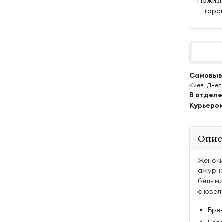
Пожиз
гара
Самовыво
Киев
,
Днеп
В отдел
Курьеро
Опис
Женски
ажурно
белыми
с ювел
Брен