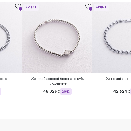
АКЦИЯ
АКЦИЯ
аслет
Женский золотой браслет с куб.
Женский золот
циркониями
48 026
42 624
20%
₴
₴