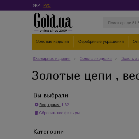
УКР
РУС
Золотые изделия
Серебряные украшения
Эл
Ювелирные изделия
Золотые изделия
Золотые 
Золотые цепи , вес
Вы выбрали
Вес, грамм:
1.32
Сбросить все фильтры
Категории