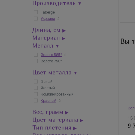
Производитель
▼
Faberge
2
Украина
Длина, см
▶
Материал
▶
Вы 
Металл
▼
2
Золото 585°
Золото 750°
Цвет металла
▼
Белый
Желтый
Комбинированный
2
Красный
Зол
Вес, грамм
▶
Цвет материала
13 
▶
9 
Тип плетения
▶