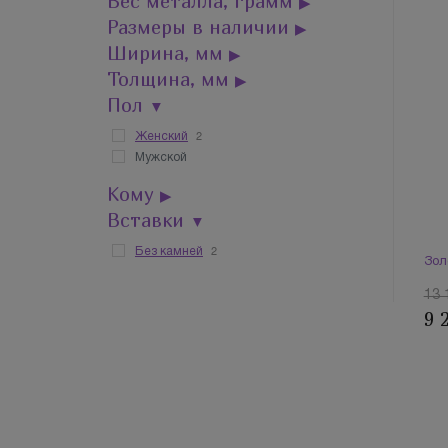
Вес металла, грамм
▶
Размеры в наличии
▶
Ширина, мм
▶
Толщина, мм
▶
Пол
▼
2
Женский
Мужской
Кому
▶
Вставки
▼
2
Без камней
Зол
13 
9 