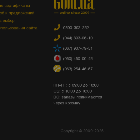
е сертификаты
об и предложений
а выбор
0800-303-332
спользования сайта
(044) 393-08-10
(067) 937-79-51
(050) 450-00-48
(063) 254-46-87
ПН-ПТ: с 09:00 до 18:00
СБ: с 10:00 до 18:00
ВС: заказы принимаются
через корзину
Copyright © 2009-2026