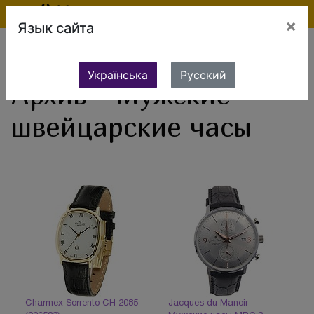
×
Язык сайта
Ювелирные изделия
Часы
Мужские часы
Мужские швейцарские часы
Українська
Русский
Архив - Мужские
швейцарские часы
Charmex Sorrento CH 2085
Jacques du Manoir