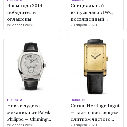
Часы года 2014 —
Специальный
победители
выпуск часов IWC,
оглашены
посвященный
23 апреля 2023
23 апреля 2023
началу Океанской
гонки Вольво
НОВОСТИ
НОВОСТИ
Новые чудеса
Corum Heritage Ingot
механики от Patek
— часы с настоящим
Philippe — Chiming
слитком чистого
23 апреля 2023
23 апреля 2023
Jump Hour
золота