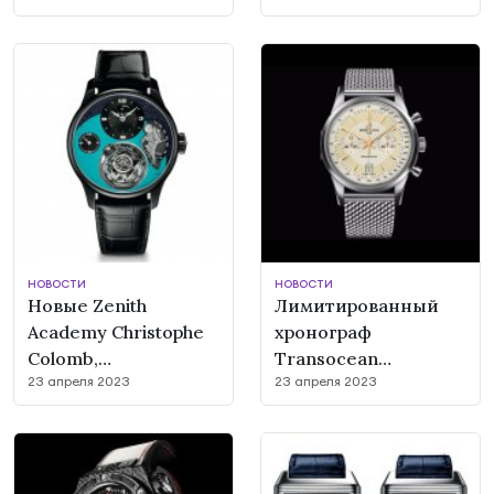
НОВОСТИ
НОВОСТИ
Новые Zenith
Лимитированный
Academy Christophe
хронограф
Colomb,
Transocean
23 апреля 2023
23 апреля 2023
посвященные
Chronograph Edition
Феликсу
от Breitling
Баумгартнеру