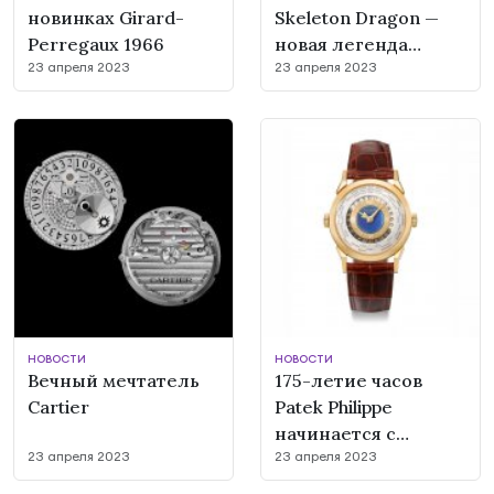
новинках Girard-
Skeleton Dragon —
Perregaux 1966
новая легенда
23 апреля 2023
23 апреля 2023
Cartier
НОВОСТИ
НОВОСТИ
Вечный мечтатель
175-летие часов
Cartier
Patek Philippe
начинается с
23 апреля 2023
23 апреля 2023
исторического
аукциона Christie’s