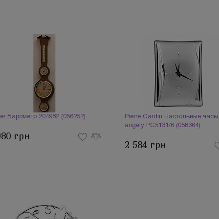
ler Барометр 204982 (056252)
Pierre Cardin Настольные часы
angely PC5131/6 (058364)
980 грн
2 584 грн