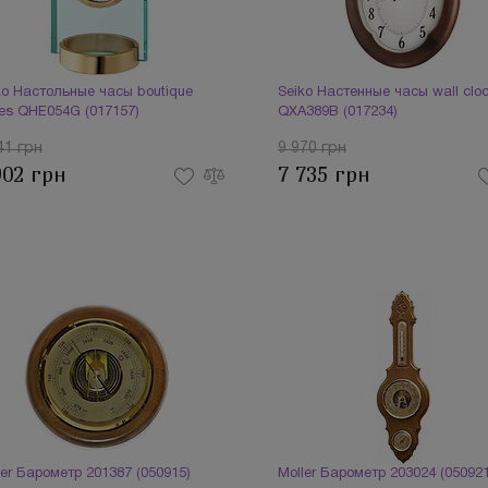
ko Настольные часы boutique
Seiko Настенные часы wall clo
ies QHE054G (017157)
QXA389B (017234)
41 грн
9 970 грн
902 грн
7 735 грн
ler Барометр 201387 (050915)
Moller Барометр 203024 (050921