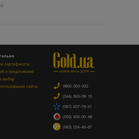
р)
тельно
е сертификаты
об и предложений
а выбор
0800-303-332
спользования сайта
(044) 393-08-10
(067) 937-79-51
(050) 450-00-48
(063) 254-46-87