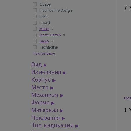
Goebel
7 
Incantesimo Design
Lexon
Lowell
7
Moller
3
Pierre Cardin
8
Seiko
Technoline
Показать все
Вид
▶
Измерения
▶
Корпус
▶
Место
▶
Механизм
▶
Mol
Форма
▶
Материал
1 
▶
Показания
▶
Тип индикации
▶