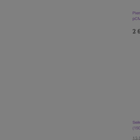
Pie
pCM
2 
Sei
(15
13 