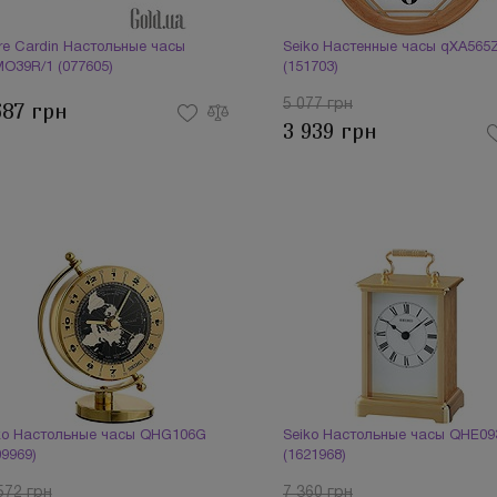
rre Cardin Настольные часы
Seiko Настенные часы qXA565
O39R/1 (077605)
(151703)
5 077 грн
687 грн
3 939 грн
ko Настольные часы QHG106G
Seiko Настольные часы QHE0
09969)
(1621968)
572 грн
7 360 грн