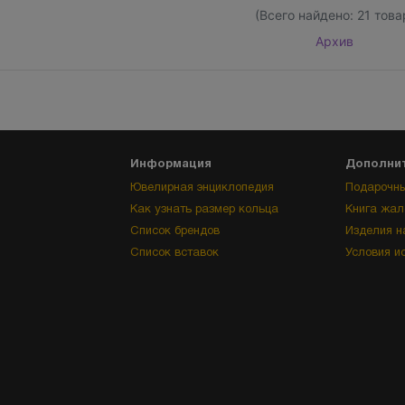
(Всего найдено:
21
това
Архив
Информация
Дополни
Ювелирная энциклопедия
Подарочны
Как узнать размер кольца
Книга жал
Список брендов
Изделия н
Список вставок
Условия и