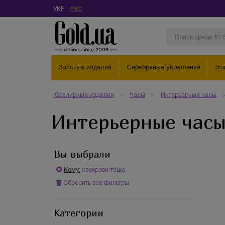
УКР
РУС
Золотые изделия
Серебряные украшения
Эл
Ювелирные изделия
Часы
Интерьерные часы
Интерьерные часы
Вы выбрали
Кому:
свекрови/тёще
Сбросить все фильтры
Категории