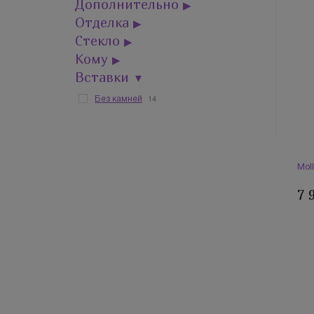
Дополнительно
▶
Отделка
▶
Стекло
▶
Кому
▶
Вставки
▼
14
Без камней
Mol
7 