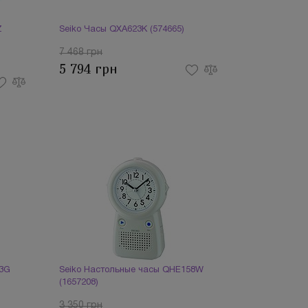
Z
Seiko Часы QXA623K (574665)
7 468 грн
5 794 грн
93G
Seiko Настольные часы QHE158W
(1657208)
3 350 грн