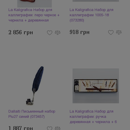
La Kaligrafica Набор для
La Kaligrafica Набор для
каллиграфии: перо черное +
каллиграфии 1005-18
чернила + деревянная
(073280)
подставка 2551 (073274)
918 грн
2 856 грн
Dallaiti Письменный набор
La Kaligrafica Набор для
Piu27 синий (073457)
каллиграфии: ручка
деревянная + чернила + 6
1 887 грн
перьев 751 (094007)