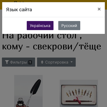
×
Язык сайта
Ювелирные изделия
Сувениры и подарки
Бизнес аксессуары
На рабочий стол
На рабочий стол , кому - свекрови/тёще
Українська
Русский
На рабочий стол ,
кому - свекрови/тёще
Фильтры
Сортировка
1