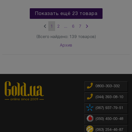
Показать ещё 23 товара
1
2
…
6
7
(Всего найдено:
139
товаров)
Архив
0800-303-332
(044) 393-08-10
(067) 937-79-51
(050) 450-00-48
(063) 254-46-87