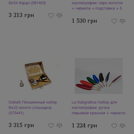
Bx54 бордо (081403)
каллиграфии: перо золотое
+ чернила + подставка + 5
3 213 грн
перьев 7260 (094123)
1 530 грн
Dallaiti Письменный набор
La Kaligrafica Набор для
Bx22 золото (лошадка)
каллиграфии: ручка
(073441)
перьевая красная + чернила
2300 (093958)
3 315 грн
1 224 грн