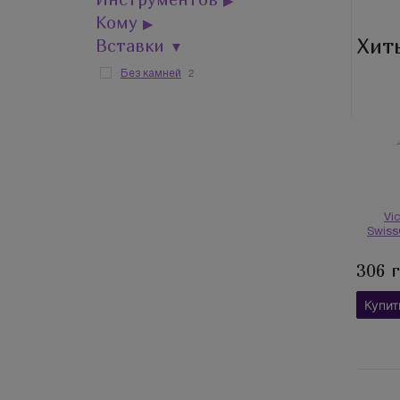
▶
Кому
▶
Хит
Вставки
▼
2
Без камней
Vi
Swiss
306 
Купит