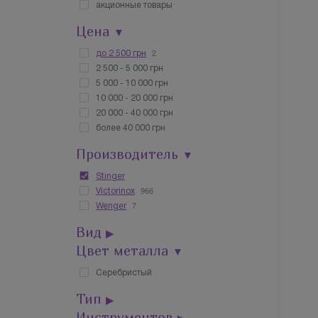
акционные товары
Цена
▼
2
до 2 500 грн
2 500 - 5 000 грн
5 000 - 10 000 грн
10 000 - 20 000 грн
20 000 - 40 000 грн
более 40 000 грн
Производитель
▼
Stinger
966
Victorinox
7
Wenger
Вид
▶
Цвет металла
▼
Серебристый
Тип
▶
Инструментов