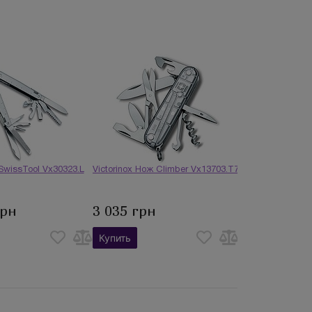
 SwissTool Vx30323.L
Victorinox Нож Climber Vx13703.T7
грн
3 035 грн
Купить