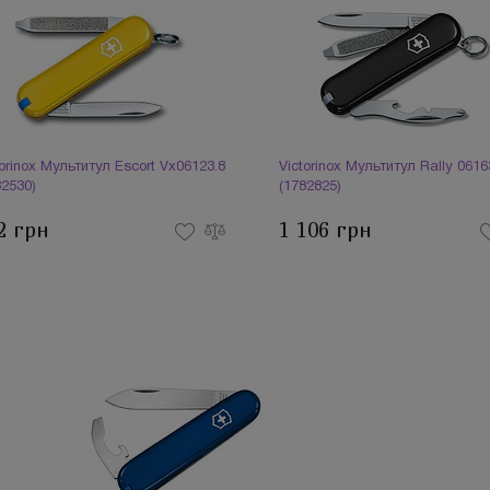
torinox Мультитул Escort Vx06123.8
Victorinox Мультитул Rally 0616
82530)
(1782825)
2 грн
1 106 грн