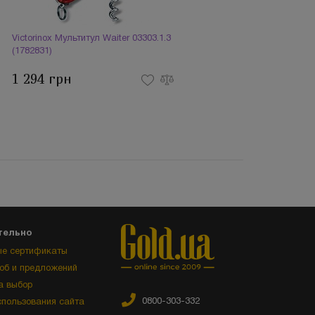
Victorinox Мультитул Waiter 03303.1.3
(1782831)
1 294 грн
тельно
е сертификаты
об и предложений
а выбор
0800-303-332
спользования сайта