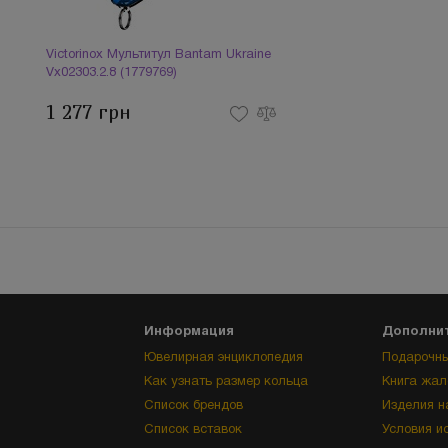
Victorinox Мультитул Bantam Ukraine
Vx02303.2.8 (1779769)
1 277 грн
Информация
Дополни
Ювелирная энциклопедия
Подарочны
Как узнать размер кольца
Книга жал
Список брендов
Изделия н
Список вставок
Условия и