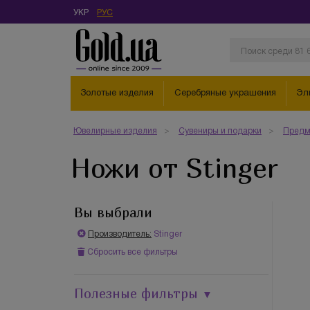
УКР
РУС
Золотые изделия
Серебряные украшения
Эл
Ювелирные изделия
Сувениры и подарки
Предм
Ножи от Stinger
Вы выбрали
Производитель:
Stinger
Сбросить все фильтры
Полезные фильтры
▼