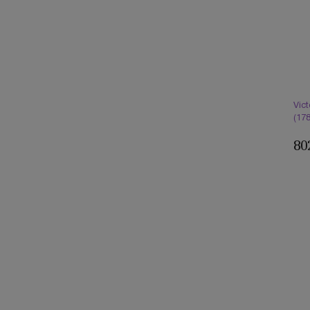
Vic
(17
80