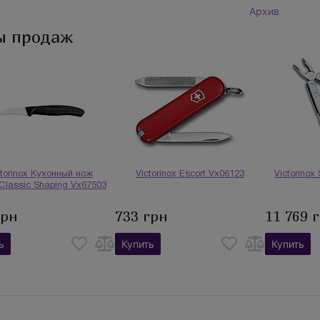
Архив
ы продаж
ctorinox Кухонный нож
Victorinox Escort Vx06123
Victorinox
Classic Shaping Vx67503
грн
733 грн
11 769 
ь
Купить
Купить