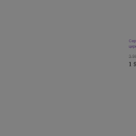
Сер
цир
3 9
1 