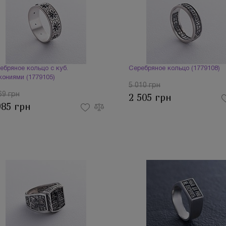
ебряное кольцо с куб.
Серебряное кольцо (1779108)
кониями (1779105)
5 010 грн
69 грн
2 505 грн
985 грн