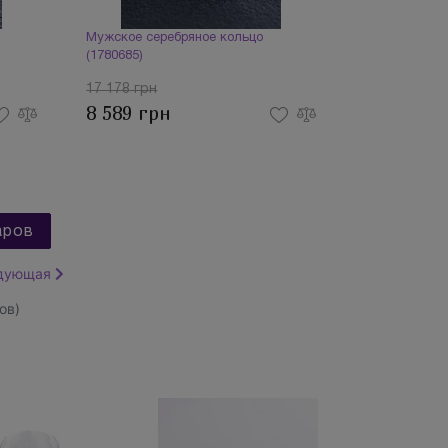
Мужское серебряное кольцо
(1780685)
17 178 грн
8 589 грн
аров
дующая
ов)