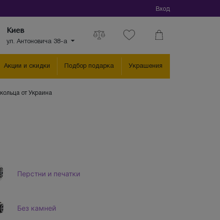
Вход
Киев
ул. Антоновича 38-а
Акции и скидки
Подбор подарка
Украшения
кольца от Украина
Перстни и печатки
Без камней