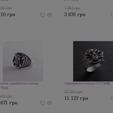
77294)
(1777299)
220 грн
7 353 грн
110 грн
3 676 грн
ское серебряное кольцо
Серебряное кольцо (1777548)
77543)
22 254 грн
343 грн
11 127 грн
 671 грн