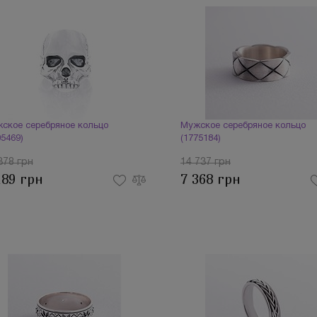
ское серебряное кольцо
Мужское серебряное кольцо
05469)
(1775184)
378 грн
14 737 грн
189 грн
7 368 грн