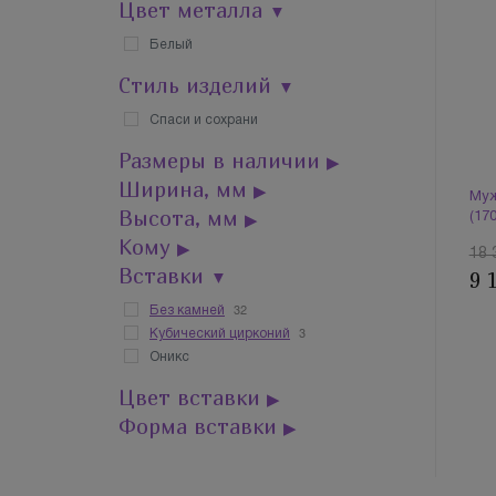
Цвет металла
▼
Белый
Стиль изделий
▼
Спаси и сохрани
Размеры в наличии
▶
Ширина, мм
▶
Муж
Высота, мм
▶
(17
Кому
▶
18 
Вставки
▼
9 
32
Без камней
3
Кубический цирконий
Оникс
Цвет вставки
▶
Форма вставки
▶