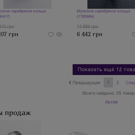
ское серебряное кольцо
Мужское серебряное кольцо
80417)
(1780684)
415 грн
12 884 грн
207 грн
6 442 грн
Показать ещё 12 тов
Предыдущая
1
2
Сле
(Всего найдено:
35
товар
Архив
ы продаж