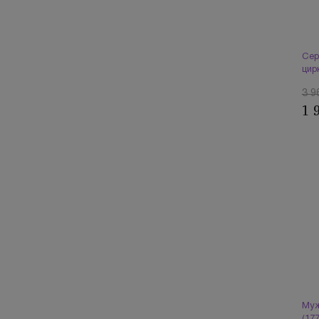
Сер
цир
3 9
1 
Муж