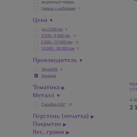
акционные товары
1
товары с наборами
Цена
▼
6
до 2 500 грн
11
2 500 - 5 000 грн
13
5 000 - 10 000 грн
5
10 000 - 20 000 грн
Производитель
▼
4
Silvex925
Украина
Муж
Тематика
▶
(17
Металл
▼
4 3
35
Серебро 925°
2 
Перстень (печатка)
▶
Покрытие
▶
Вес, грамм
▶