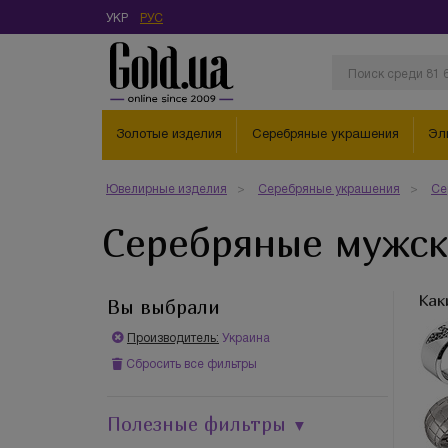
УКР
РУС
Золотые изделия
Серебряные украшения
Эл
Ювелирные изделия
Серебряные украшения
Се
Серебряные мужск
Как
Вы выбрали
Производитель:
Украина
Сбросить все фильтры
Полезные фильтры
▼