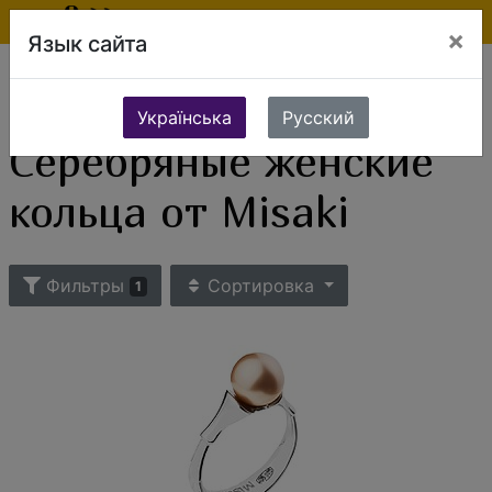
×
Язык сайта
Ювелирные изделия
Серебряные украшения
Серебряные кольца
Женские кольца
Серебряные женские кольца от Misaki
Українська
Русский
Серебряные женские
кольца от Misaki
Фильтры
Сортировка
1