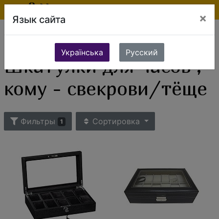
×
Язык сайта
Ювелирные изделия
Часы
Шкатулки для часов
Шкатулки для часов , кому - свекрови/тёще
Українська
Русский
Шкатулки для часов ,
кому - свекрови/тёще
Фильтры
Сортировка
1