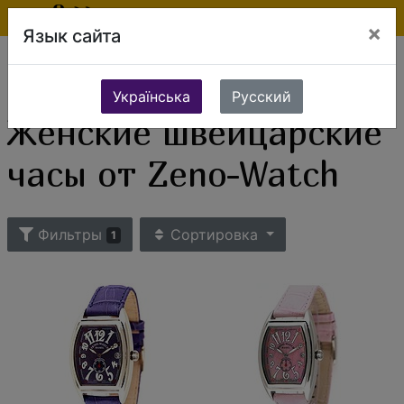
×
Язык сайта
Ювелирные изделия
Часы
Женские часы
Женские швейцарские часы
Женские швейцарские часы от Zeno-Watch
Українська
Русский
Женские швейцарские
часы от Zeno-Watch
Фильтры
Сортировка
1