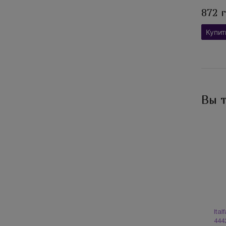
872 
Купит
Вы 
Ita
444