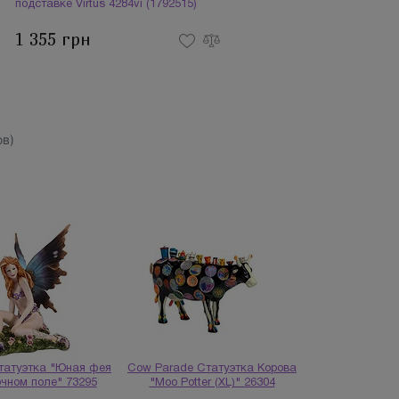
подставке Virtus 4284vi (1792515)
1 355 грн
в)
Статуэтка "Юная фея
Cow Parade Статуэтка Корова
очном поле" 73295
"Moo Potter (XL)" 26304