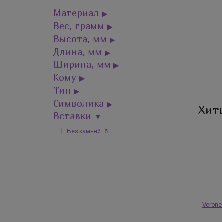
Материал
▶
Вес, грамм
▶
Высота, мм
▶
Длина, мм
▶
Ширина, мм
▶
Кому
▶
Тип
▶
Символика
▶
Хит
Вставки
▼
5
Без камней
Veron