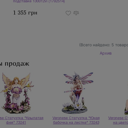
подставке 130012vi (1792514)
1 355 грн
(Всего найдено:
5
товаро
Архив
ы продаж
ese Статуэтка "Крылатая
Veronese Статуэтка "Юная
Veronese 
фея" 73241
бабочка на листке" 73243
на цвет