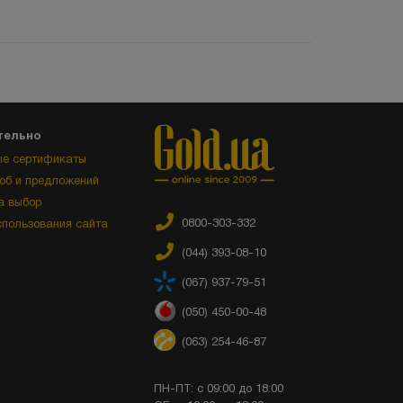
тельно
е сертификаты
об и предложений
а выбор
0800-303-332
спользования сайта
(044) 393-08-10
(067) 937-79-51
(050) 450-00-48
(063) 254-46-87
ПН-ПТ: с 09:00 до 18:00