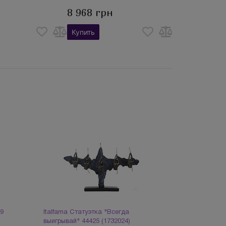
8 968 грн
Купить
29
Italfama Статуэтка "Всегда
выигрывай" 44425 (1732024)