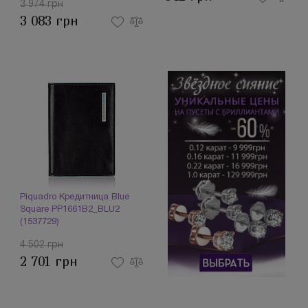
3 974 грн
3 083 грн
Piquadro Кредитница Blue
Square PP1661B2_BLU2
(1537729)
4 502 грн
2 701 грн