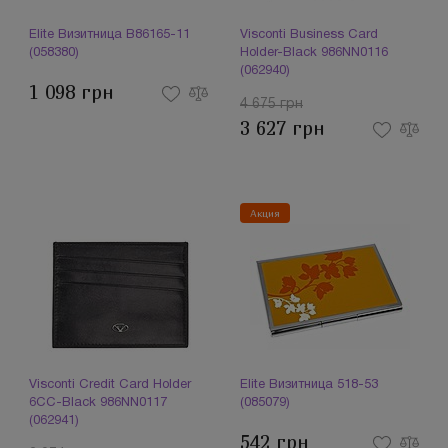
Elite Визитница B86165-11
Visconti Business Card
(058380)
Holder-Black 986NN0116
(062940)
1 098 грн
4 675 грн
3 627 грн
Акция
Visconti Credit Card Holder
Elite Визитница 518-53
6CC-Black 986NN0117
(085079)
(062941)
542 грн