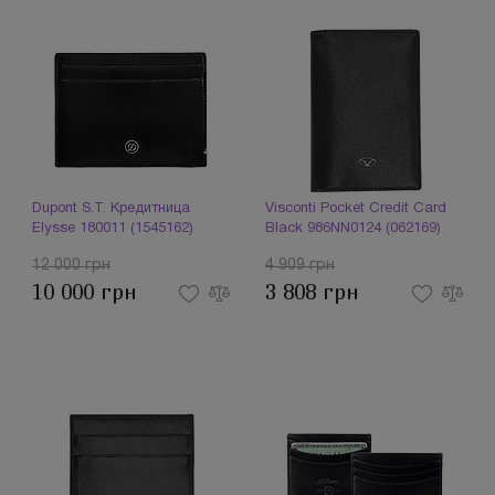
Dupont S.T. Кредитница
Visconti Pocket Credit Card
Elysse 180011 (1545162)
Black 986NN0124 (062169)
12 000 грн
4 909 грн
10 000 грн
3 808 грн