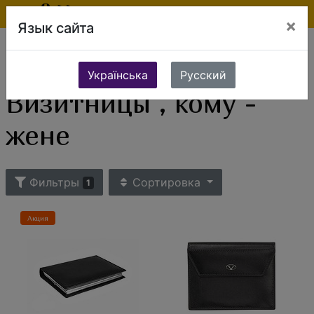
×
Язык сайта
Ювелирные изделия
Сувениры и подарки
Бизнес аксессуары
Визитницы
Визитницы , кому - жене
Українська
Русский
Визитницы , кому -
жене
Фильтры
Сортировка
1
Акция