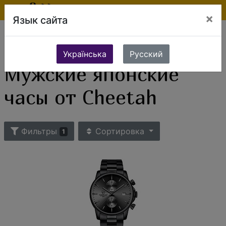
×
Язык сайта
Ювелирные изделия
Часы
Мужские часы
Мужские японские часы
Мужские японские часы от Cheetah
Українська
Русский
Мужские японские
часы от Cheetah
Фильтры
Сортировка
1