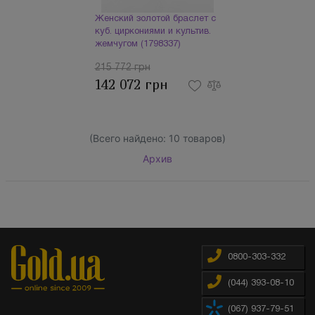
Женский золотой браслет с
куб. циркониями и культив.
жемчугом (1798337)
215 772 грн
142 072 грн
(Всего найдено:
10
товаров)
Архив
0800-303-332
(044) 393-08-10
(067) 937-79-51