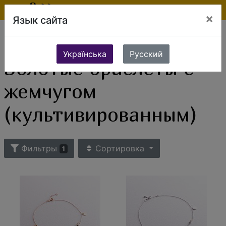
×
Язык сайта
Ювелирные изделия
Золотые изделия
Золотые браслеты
Золотые браслеты с жемчугом (культивированным)
Українська
Русский
Золотые браслеты с
жемчугом
(культивированным)
Фильтры
Сортировка
1