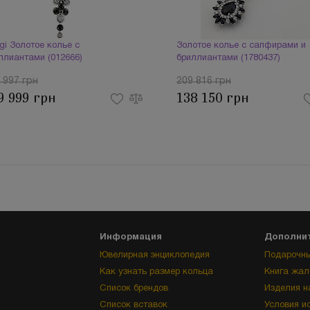
igi Золотое колье с
Золотое колье с сапфирами и
ллиантами (012666)
бриллиантами (1780437)
 997 грн
209 816 грн
9 999 грн
138 150 грн
Информация
Дополни
Ювелирная энциклопедия
Подарочны
Как узнать размер кольца
Книга жал
Список брендов
Изделия н
Список вставок
Условия и