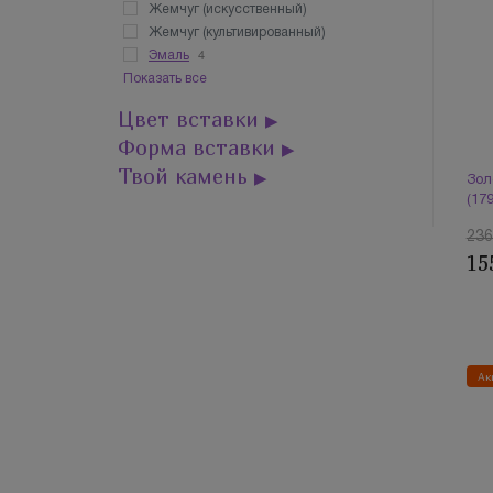
Жемчуг (искусственный)
Жемчуг (культивированный)
4
Эмаль
Показать все
Цвет вставки
▶
Форма вставки
▶
Твой камень
▶
Зол
(17
236
15
Ак