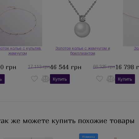
отое колье с культив.
Золотое колье с жемчугом и
Зо
жемчугом
бриллиантом
90 грн
46 544 грн
16 798 
17 113 грн
66 325 грн
ь
Купить
Купить
так же можете купить похожие товары
Новинка