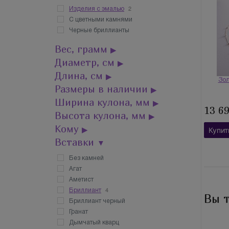
2
Изделия с эмалью
С цветными камнями
Черные бриллианты
Вес, грамм
▶
Диаметр, см
▶
Длина, см
▶
Зол
Размеры в наличии
▶
Ширина кулона, мм
▶
13 6
Высота кулона, мм
▶
Кому
▶
Купит
Вставки
▼
Без камней
Агат
Аметист
4
Бриллиант
Вы 
Бриллиант черный
Гранат
Дымчатый кварц