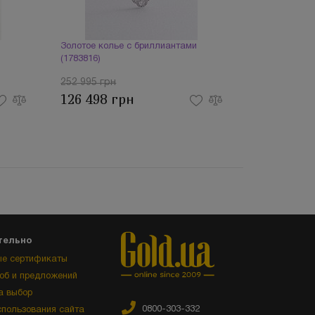
Золотое колье с бриллиантами
(1783816)
252 995 грн
126 498 грн
тельно
е сертификаты
об и предложений
а выбор
0800-303-332
спользования сайта