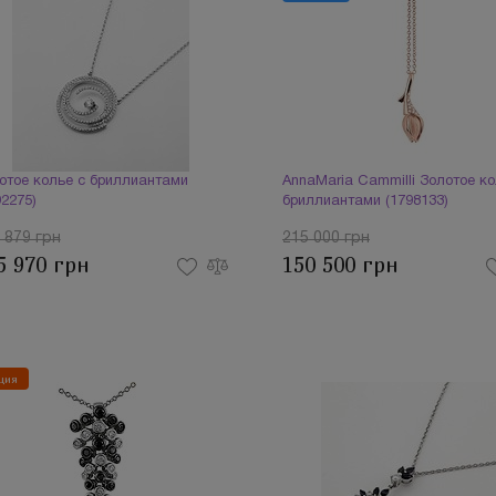
отое колье с бриллиантами
AnnaMaria Cammilli Золотое ко
92275)
бриллиантами (1798133)
 879 грн
215 000 грн
5 970 грн
150 500 грн
ция