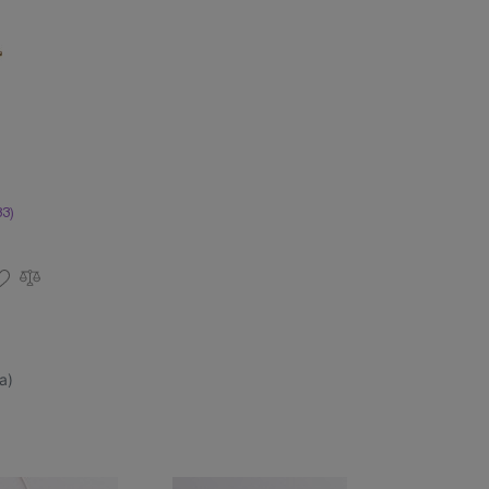
3)
а)