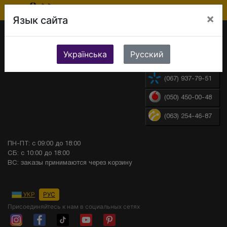
×
Язык сайта
0800-303-332
Українська
Русский
(044) 393-08-10
(067) 937-79-51
(050) 450-00-48
(063) 254-46-87
ПН-ПТ: с 09:00 до 18:00
СБ: с 10:00 до 18:00
ВС: заказы принимаются через корзину
УКР
РУС
Присоединяйтесь к нам в социальных сетях