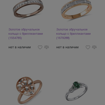
Золотое обручальное
Золотое обручальное
кольцо с бриллиантами
кольцо с бриллиантами
(1554785)
(1679288)
нет в наличии
нет в наличии