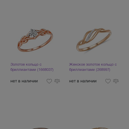
Золотое кольцо с
Женское золотое кольцо с
бриллиантами (1668037)
бриллиантами (268997)
нет в наличии
нет в наличии