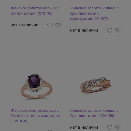
Женское золотое кольцо с
Женское золотое кольцо с
бриллиантами (078710)
бриллиантами и
изумрудами (564877)
нет в наличии
нет в наличии
Женское золотое кольцо с
Женское золотое кольцо с
бриллиантами и аметистом
бриллиантами (1694188)
(1681418)
нет в наличии