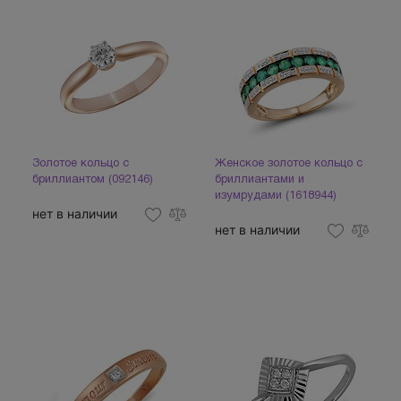
Золотое кольцо с
Женское золотое кольцо с
бриллиантом (092146)
бриллиантами и
изумрудами (1618944)
нет в наличии
нет в наличии