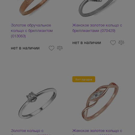
Золотое обручальное
Женское золотое кольцо с
кольцо с бриллиантом
бриллиантами (070429)
(013063)
нет в наличии
нет в наличии
Хит продаж
Золотое кольцо с
Женское золотое кольцо с