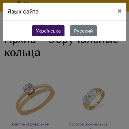
×
Язык сайта
Ювелирные изделия
Золотые изделия
Золотые кольца
Обручальные кольца
Українська
Русский
Архив - Обручальные
кольца
Золотое обручальное
Золотое обручальное