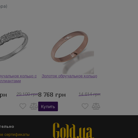
ара)
ручальное кольцо с
Золотое обручальное кольцо
иллиантами
грн
8 768 грн
29 100 грн
14 614 грн
Купить
тельно
е сертификаты