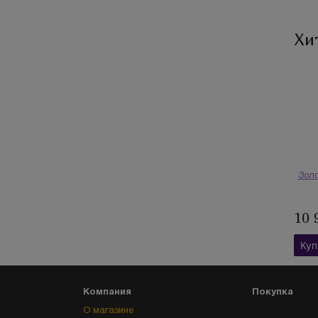
Хи
Золо
10 
Куп
Компания
Покупка
О магазине