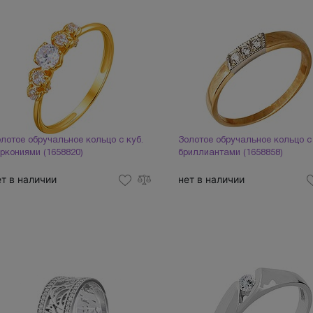
лотое обручальное кольцо с куб.
Золотое обручальное кольцо с
ркониями (1658820)
бриллиантами (1658858)
ет в наличии
нет в наличии