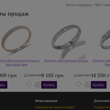
(Всего найдено: 1993 тов
ты продаж
тое обручальное кольцо с
Золотое обручальное кольцо
Золотое об
бриллиантами
бр
999 грн
8 192 грн
14 550 
21 998 грн
13 654 грн
ить
Купить
Купить
Информация
Дополни
Ювелирная энциклопедия
Подарочны