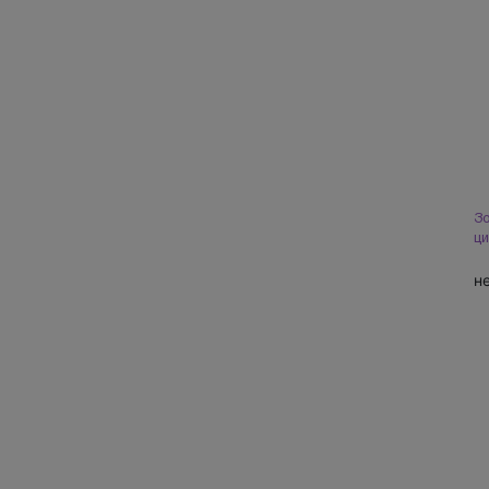
Зо
ци
н