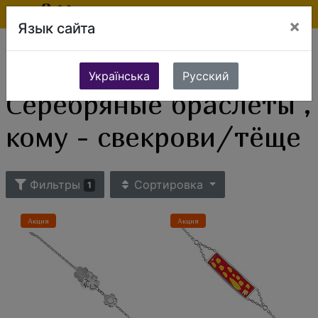
×
Язык сайта
Ювелирные изделия
Серебряные украшения
Серебряные браслеты
Серебряные браслеты , кому - свекрови/тёще
Українська
Русский
Серебряные браслеты ,
кому - свекрови/тёще
Фильтры
Сортировка
1
Акция
Акция