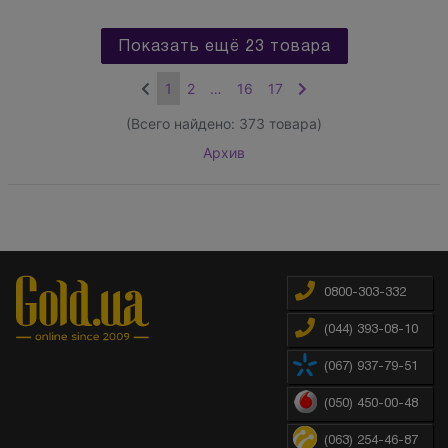
Показать ещё 23 товара
1
2
…
16
17
(Всего найдено:
373
товара)
Архив
0800-303-332
(044) 393-08-10
(067) 937-79-51
(050) 450-00-48
(063) 254-46-87