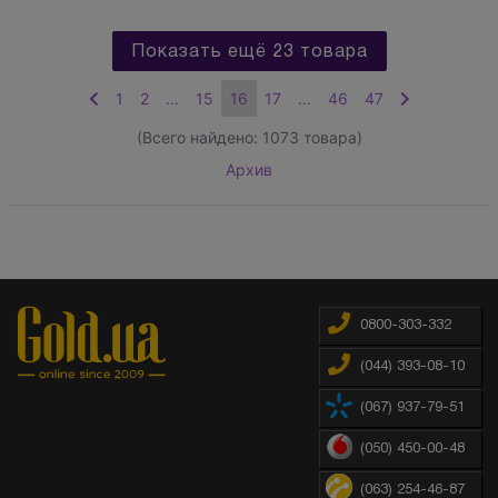
Показать ещё 23 товара
1
2
…
15
16
17
…
46
47
(Всего найдено:
1073
товара)
Архив
0800-303-332
(044) 393-08-10
(067) 937-79-51
(050) 450-00-48
(063) 254-46-87