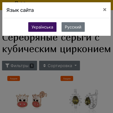
×
Язык сайта
Ювелирные изделия
Серебряные украшения
Серебряные серьги
Серебряные серьги с кубическим цирконием
Українська
Русский
Серебряные серьги с
кубическим цирконием
Фильтры
Сортировка
1
Акция
Акция