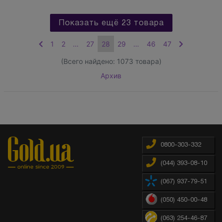
Показать ещё 23 товара
1
2
…
27
28
29
…
46
47
(Всего найдено:
1073
товара)
Архив
0800-303-332
(044) 393-08-10
(067) 937-79-51
(050) 450-00-48
(063) 254-46-87