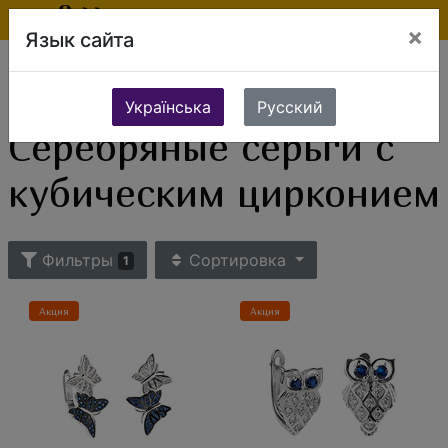
×
Язык сайта
Ювелирные изделия
Серебряные украшения
Серебряные серьги
Серебряные серьги с кубическим цирконием
Українська
Русский
Серебряные серьги с
кубическим цирконием
Фильтры
Сортировка
1
Акция
Акция