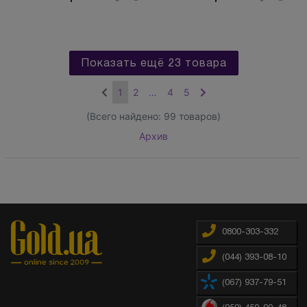
Показать ещё 23 товара
1
2
…
4
5
(Всего найдено:
99
товаров)
Архив
0800-303-332
(044) 393-08-10
(067) 937-79-51