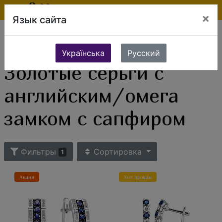
×
Язык сайта
Ювелирные изделия
Золотые изделия
Золотые серьги
Серьги с английским/омега замком
Золотые серьги с английским/омега замком с сапфиром
Українська
Русский
Золотые серьги с
английским/омега
замком с сапфиром
Фильтры
Сортировка
1
Акция
Хит продаж